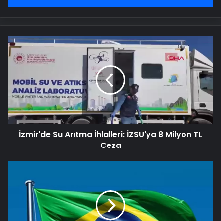
İzmir'de
Su
Arıtma
İhlalleri:
İZSU'ya
8
Milyon
TL
Ceza
İzmir'de Su Arıtma İhlalleri: İZSU'ya 8 Milyon TL
Ceza
Brezilya,
ABD
Büyükelçiliği
Maslahatgüzarını
Göçmenlere
Yapılan