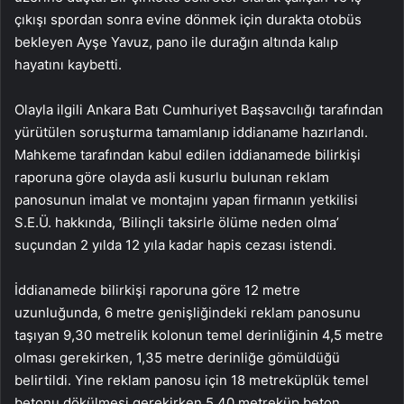
çıkışı spordan sonra evine dönmek için durakta otobüs
bekleyen Ayşe Yavuz, pano ile durağın altında kalıp
hayatını kaybetti.
Olayla ilgili Ankara Batı Cumhuriyet Başsavcılığı tarafından
yürütülen soruşturma tamamlanıp iddianame hazırlandı.
Mahkeme tarafından kabul edilen iddianamede bilirkişi
raporuna göre olayda asli kusurlu bulunan reklam
panosunun imalat ve montajını yapan firmanın yetkilisi
S.E.Ü. hakkında, ‘Bilinçli taksirle ölüme neden olma’
suçundan 2 yılda 12 yıla kadar hapis cezası istendi.
İddianamede bilirkişi raporuna göre 12 metre
uzunluğunda, 6 metre genişliğindeki reklam panosunu
taşıyan 9,30 metrelik kolonun temel derinliğinin 4,5 metre
olması gerekirken, 1,35 metre derinliğe gömüldüğü
belirtildi. Yine reklam panosu için 18 metreküplük temel
betonu dökülmesi gerekirken 5,40 metreküp beton