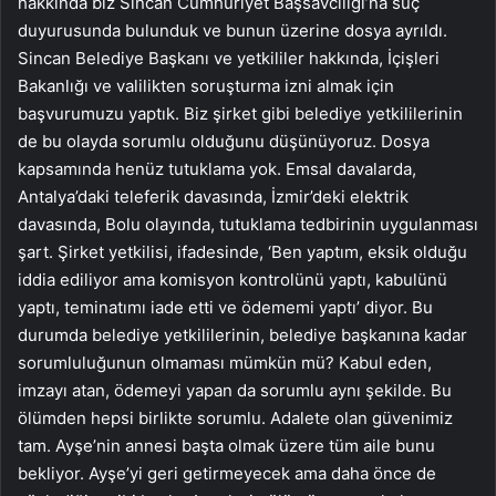
hakkında biz Sincan Cumhuriyet Başsavcılığı’na suç
duyurusunda bulunduk ve bunun üzerine dosya ayrıldı.
Sincan Belediye Başkanı ve yetkililer hakkında, İçişleri
Bakanlığı ve valilikten soruşturma izni almak için
başvurumuzu yaptık. Biz şirket gibi belediye yetkililerinin
de bu olayda sorumlu olduğunu düşünüyoruz. Dosya
kapsamında henüz tutuklama yok. Emsal davalarda,
Antalya’daki teleferik davasında, İzmir’deki elektrik
davasında, Bolu olayında, tutuklama tedbirinin uygulanması
şart. Şirket yetkilisi, ifadesinde, ‘Ben yaptım, eksik olduğu
iddia ediliyor ama komisyon kontrolünü yaptı, kabulünü
yaptı, teminatımı iade etti ve ödememi yaptı’ diyor. Bu
durumda belediye yetkililerinin, belediye başkanına kadar
sorumluluğunun olmaması mümkün mü? Kabul eden,
imzayı atan, ödemeyi yapan da sorumlu aynı şekilde. Bu
ölümden hepsi birlikte sorumlu. Adalete olan güvenimiz
tam. Ayşe’nin annesi başta olmak üzere tüm aile bunu
bekliyor. Ayşe’yi geri getirmeyecek ama daha önce de