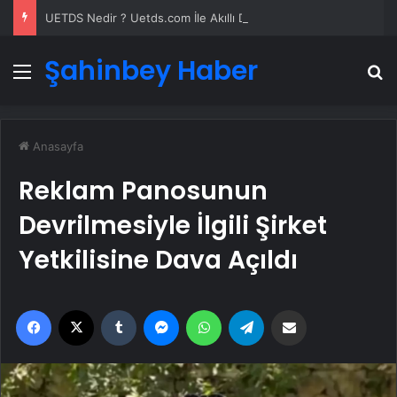
UETDS Nedir ? Uetds.com İle Akıllı Dijital Taşımacılık Yazılımı
Şahinbey Haber
Menü
A
Anasayfa
Reklam Panosunun
Devrilmesiyle İlgili Şirket
Yetkilisine Dava Açıldı
Facebook
X
Tumblr
Messenger
WhatsApp
Telegram
Email'den paylaş