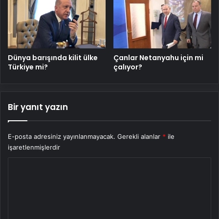
Dünya barışında kilit ülke
Çanlar Netanyahu için mi
Türkiye mi?
çalıyor?
Bir yanıt yazın
E-posta adresiniz yayınlanmayacak.
Gerekli alanlar
*
ile
işaretlenmişlerdir
Y
o
r
u