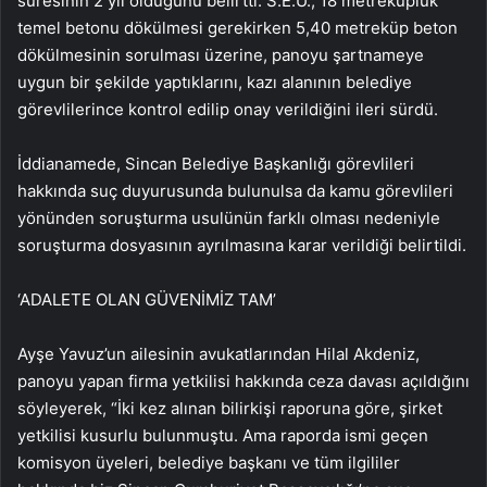
süresinin 2 yıl olduğunu belirtti. S.E.Ü., 18 metreküplük
temel betonu dökülmesi gerekirken 5,40 metreküp beton
dökülmesinin sorulması üzerine, panoyu şartnameye
uygun bir şekilde yaptıklarını, kazı alanının belediye
görevlilerince kontrol edilip onay verildiğini ileri sürdü.
İddianamede, Sincan Belediye Başkanlığı görevlileri
hakkında suç duyurusunda bulunulsa da kamu görevlileri
yönünden soruşturma usulünün farklı olması nedeniyle
soruşturma dosyasının ayrılmasına karar verildiği belirtildi.
‘ADALETE OLAN GÜVENİMİZ TAM’
Ayşe Yavuz’un ailesinin avukatlarından Hilal Akdeniz,
panoyu yapan firma yetkilisi hakkında ceza davası açıldığını
söyleyerek, “İki kez alınan bilirkişi raporuna göre, şirket
yetkilisi kusurlu bulunmuştu. Ama raporda ismi geçen
komisyon üyeleri, belediye başkanı ve tüm ilgililer