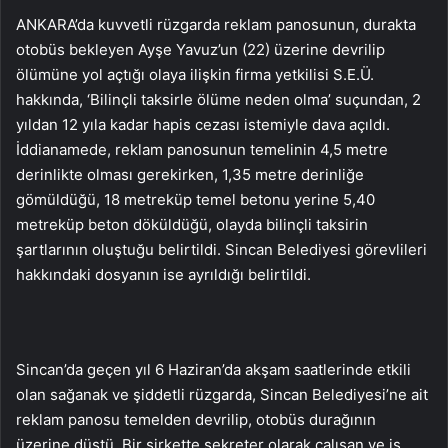
ANKARA’da kuvvetli rüzgarda reklam panosunun, durakta
otobüs bekleyen Ayşe Yavuz’un (22) üzerine devrilip
ölümüne yol açtığı olaya ilişkin firma yetkilisi S.E.Ü.
hakkında, ‘Bilinçli taksirle ölüme neden olma’ suçundan, 2
yıldan 12 yıla kadar hapis cezası istemiyle dava açıldı.
İddianamede, reklam panosunun temelinin 4,5 metre
derinlikte olması gerekirken, 1,35 metre derinliğe
gömüldüğü, 18 metreküp temel betonu yerine 5,40
metreküp beton döküldüğü, olayda bilinçli taksirin
şartlarının oluştuğu belirtildi. Sincan Belediyesi görevlileri
hakkındaki dosyanın ise ayrıldığı belirtildi.
Sincan’da geçen yıl 6 Haziran’da akşam saatlerinde etkili
olan sağanak ve şiddetli rüzgarda, Sincan Belediyesi’ne ait
reklam panosu temelden devrilip, otobüs durağının
üzerine düştü. Bir şirkette sekreter olarak çalışan ve iş