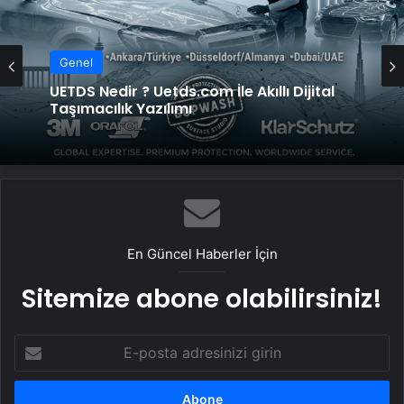
Genel
UETDS Nedir ? Uetds.com İle Akıllı Dijital
Taşımacılık Yazılımı
En Güncel Haberler İçin
Sitemize abone olabilirsiniz!
E-
posta
adresinizi
girin