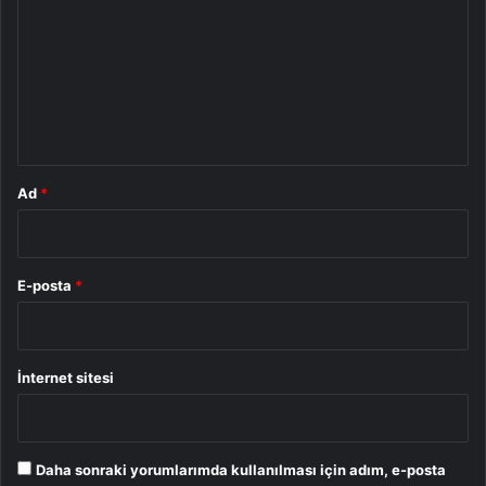
r
u
m
*
Ad
*
E-posta
*
İnternet sitesi
Daha sonraki yorumlarımda kullanılması için adım, e-posta