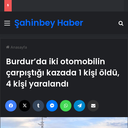
Şahinbey Haber
Menü
A
Anasayfa
Burdur’da iki otomobilin
çarpıştığı kazada 1 kişi öldü,
4 kişi yaralandı
Facebook
X
Tumblr
Messenger
WhatsApp
Telegram
Email'den paylaş