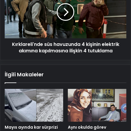
havuzunda
4
kişinin
elektrik
akımına
kapılmasına
ilişkin
Kırklareli'nde süs havuzunda 4 kişinin elektrik
4
tutuklama
akımına kapılmasına ilişkin 4 tutuklama
İlgili Makaleler
Mayıs ayında kar sürprizi
Aynı okulda görev