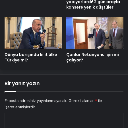
yapıyorlardı! 2 gün arayla
kansere yenik düştüler
Dünya barışında kilit ülke
Çanlar Netanyahu için mi
Türkiye mi?
çalıyor?
Bir yanıt yazın
E-posta adresiniz yayınlanmayacak.
Gerekli alanlar
*
ile
işaretlenmişlerdir
Y
o