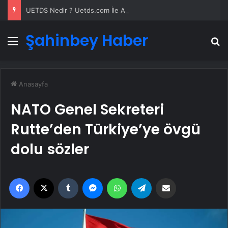
UETDS Nedir ? Uetds.com İle Akıllı Dijital Taşımacılık Yazılımı
Şahinbey Haber
Menü
A
Anasayfa
NATO Genel Sekreteri
Rutte’den Türkiye’ye övgü
dolu sözler
Facebook
X
Tumblr
Messenger
WhatsApp
Telegram
Email'den paylaş