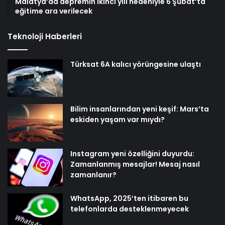
Malatya’da depremin ikinci yılı nedeniyle 6 Şubat’ta
eğitime ara verilecek
Teknoloji Haberleri
Türksat 6A kalıcı yörüngesine ulaştı
Bilim insanlarından yeni keşif: Mars’ta
eskiden yaşam var mıydı?
Instagram yeni özelliğini duyurdu:
Zamanlanmış mesajlar! Mesaj nasıl
zamanlanır?
WhatsApp, 2025’ten itibaren bu
telefonlarda desteklenmeyecek