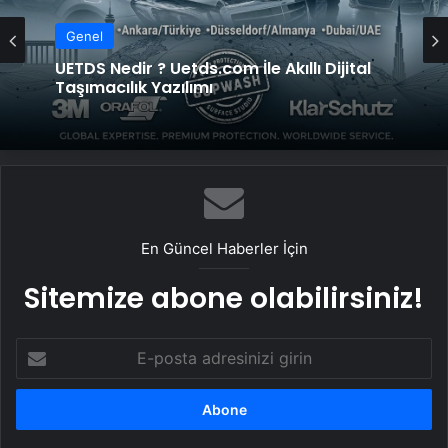
Genel
UETDS Nedir ? Uetds.com İle Akıllı Dijital
Taşımacılık Yazılımı
En Güncel Haberler İçin
Sitemize abone olabilirsiniz!
E-
posta
adresinizi
girin