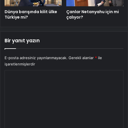
Dünya barışında kilit ülke
Çanlar Netanyahu için mi
Türkiye mi?
çalıyor?
Bir yanıt yazın
E-posta adresiniz yayınlanmayacak.
Gerekli alanlar
*
ile
işaretlenmişlerdir
Y
o
r
u
m
*