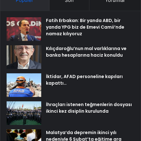
Popüler
Son
Yorumlar
Fatih Erbakan: Bir yanda ABD, bir
yanda YPG biz de Emevi Camii’nde
namaz kılıyoruz
Kılıçdaroğlu’nun mal varlıklarına ve
banka hesaplarına haciz konuldu
İktidar, AFAD personeline kapıları
kapattı…
İhraçları istenen teğmenlerin dosyası
ikinci kez disiplin kurulunda
Malatya’da depremin ikinci yılı
nedeniyle 6 Şubat’ta eğitime ara