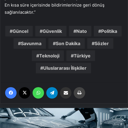
En kısa süre içerisinde bildirimlerinize geri dönüş
sağlanılacaktır.”
Güncel
Güvenlik
Nato
Politika
Savunma
Son Dakika
Sözler
Teknoloji
Türkiye
Uluslararası İlişkiler
Facebook
X
WhatsApp
Telegram
Email'den paylaş
Yaz