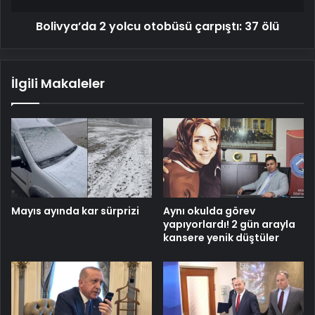
Bolivya’da 2 yolcu otobüsü çarpıştı: 37 ölü
İlgili Makaleler
Mayıs ayında kar sürprizi
Aynı okulda görev
yapıyorlardı! 2 gün arayla
kansere yenik düştüler