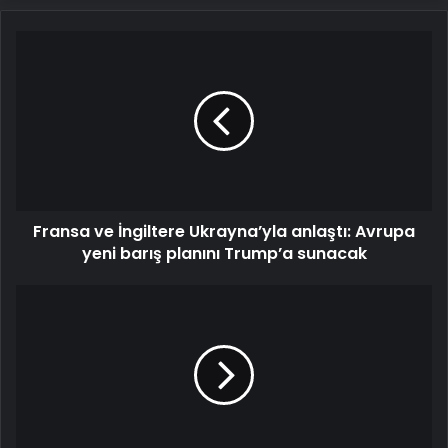
Fransa
ve
İngiltere
Ukrayna’yla
anlaştı:
Avrupa
yeni
barış
planını
Fransa ve İngiltere Ukrayna’yla anlaştı: Avrupa
Trump’a
sunacak
yeni barış planını Trump’a sunacak
Bolivya’da
2
yolcu
otobüsü
çarpıştı:
37
ölü