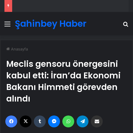
Şahinbey Haber
Menü
A
Anasayfa
Meclis gensoru önergesini
kabul etti: İran’da Ekonomi
Bakanı Himmeti görevden
alındı
Facebook
X
Tumblr
Messenger
WhatsApp
Telegram
Email'den paylaş