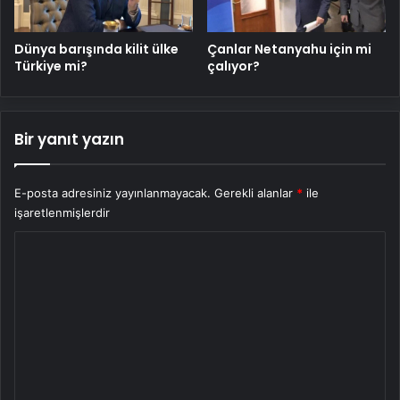
Dünya barışında kilit ülke
Çanlar Netanyahu için mi
Türkiye mi?
çalıyor?
Bir yanıt yazın
E-posta adresiniz yayınlanmayacak.
Gerekli alanlar
*
ile
işaretlenmişlerdir
Y
o
r
u
m
*