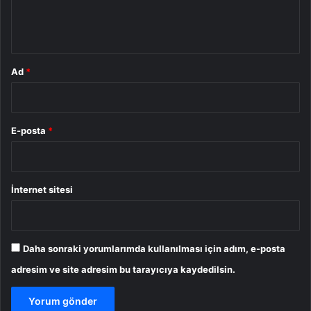
m
*
Ad
*
E-posta
*
İnternet sitesi
Daha sonraki yorumlarımda kullanılması için adım, e-posta
adresim ve site adresim bu tarayıcıya kaydedilsin.