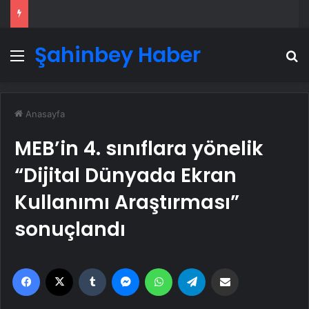
Şahinbey Haber
Menü
A
Anasayfa
MEB’in 4. sınıflara yönelik
“Dijital Dünyada Ekran
Kullanımı Araştırması”
sonuçlandı
Facebook
X
Tumblr
Messenger
WhatsApp
Telegram
Email'den paylaş