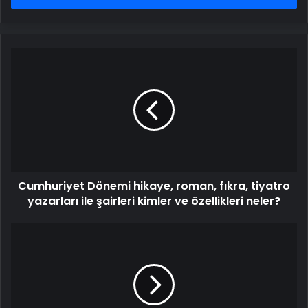
Cumhuriyet
Dönemi
hikaye,
roman,
fıkra,
tiyatro
yazarları
ile
şairleri
Cumhuriyet Dönemi hikaye, roman, fıkra, tiyatro
kimler
ve
yazarları ile şairleri kimler ve özellikleri neler?
özellikleri
neler?
LGS
kapsamındaki
merkezi
sınava
ilişkin
sıkça