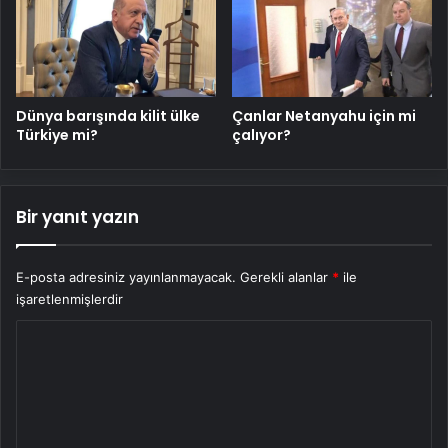
Dünya barışında kilit ülke
Çanlar Netanyahu için mi
Türkiye mi?
çalıyor?
Bir yanıt yazın
E-posta adresiniz yayınlanmayacak.
Gerekli alanlar
*
ile
işaretlenmişlerdir
Y
o
r
u