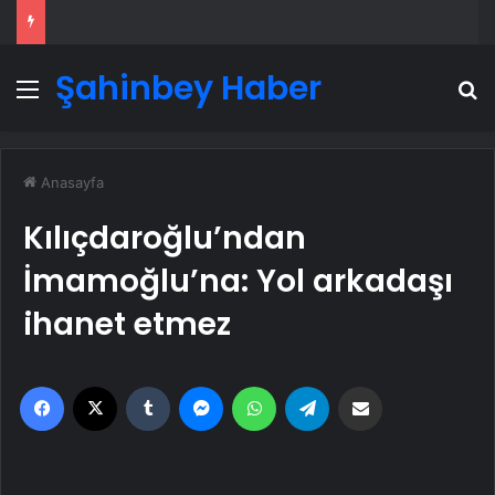
Şahinbey Haber
Menü
A
Anasayfa
Kılıçdaroğlu’ndan
İmamoğlu’na: Yol arkadaşı
ihanet etmez
Facebook
X
Tumblr
Messenger
WhatsApp
Telegram
Email'den paylaş