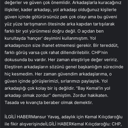
değerler ve güven çok önemlidir. Arkadaşlarla kuracağınız
ilişkiler, kader arkadaşı, yol arkadaşı olduğunuz kişilerle
güven içinde götürürsünüz pek çok olayı ama bu güveni
yüz yüze tartışmanın ötesinde arka kapıdan tartışılarak
farklı bir yol yürünmesi doğru değil. O açıdan ben
kurultayda ‘hançer’ deyimini kullanmıştım. Yol
arkadaşınızın size ihanet etmemesi gerekir. Bir tereddüt,
farklı görüş varsa çok rahat dillendirilebilir. CHP’nin
dokusunda bu vardır. Her zaman eleştiriye değer veririz.
Eleştiren arkadaşların sözünü genel başkanlığım sürecinde
hiç kesmedim. Her zaman güvendim arkadaşlarıma, o
güven içinde görüşlerimizi, sırlarımızı paylaştık. Yol
arkadaşlığı çok kolay bir iş değildir. “Bay Kemal’in yol
arkadaşı olmak zordur” demiştim. Zordur hakikaten.
Tasada ve kıvançta beraber olmak demektir.
İLGİLİ HABER
Mansur Yavaş, adaylık için Kemal Kılıçdaroğlu
ile fikir alışverişinde
İLGİLİ HABER
Kemal Kılıçdaroğlu: CHP,