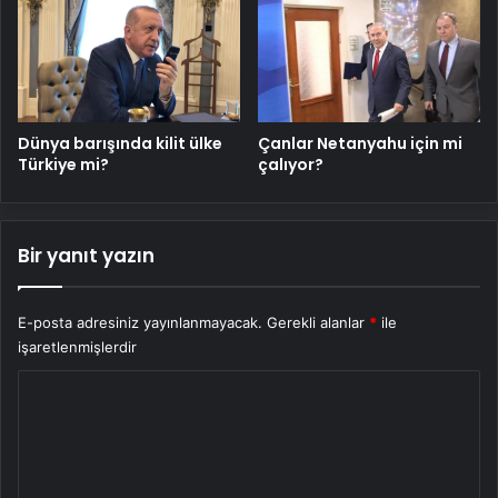
Dünya barışında kilit ülke
Çanlar Netanyahu için mi
Türkiye mi?
çalıyor?
Bir yanıt yazın
E-posta adresiniz yayınlanmayacak.
Gerekli alanlar
*
ile
işaretlenmişlerdir
Y
o
r
u