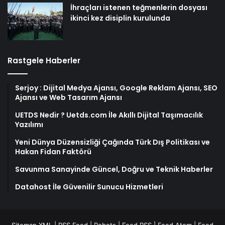
İhraçları istenen teğmenlerin dosyası
ikinci kez disiplin kurulunda
Rastgele Haberler
Serjoy : Dijital Medya Ajansı, Google Reklam Ajansı, SEO
Ajansı ve Web Tasarım Ajansı
UETDS Nedir ? Uetds.com İle Akıllı Dijital Taşımacılık
Yazılımı
Yeni Dünya Düzensizliği Çağında Türk Dış Politikası ve
Hakan Fidan Faktörü
Savunma Sanayinde Güncel, Doğru ve Teknik Haberler
Datahost İle Güvenilir Sunucu Hizmetleri
Sitemap XML
|
RSS Feed
|
Robots
|
Feed RSS
|
Feed Atom
|
Feed