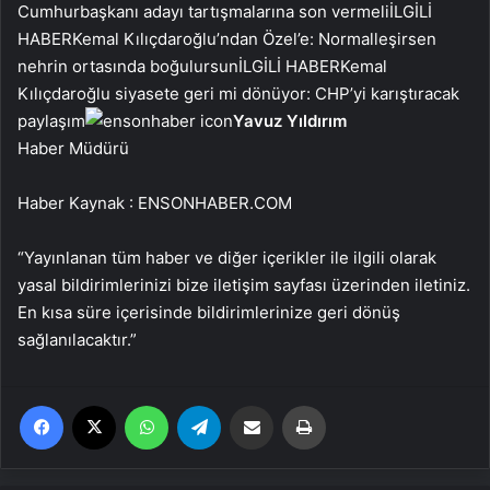
Cumhurbaşkanı adayı tartışmalarına son vermeli
İLGİLİ
HABER
Kemal Kılıçdaroğlu’ndan Özel’e: Normalleşirsen
nehrin ortasında boğulursun
İLGİLİ HABER
Kemal
Kılıçdaroğlu siyasete geri mi dönüyor: CHP’yi karıştıracak
paylaşım
Yavuz Yıldırım
Haber Müdürü
Haber Kaynak : ENSONHABER.COM
“Yayınlanan tüm haber ve diğer içerikler ile ilgili olarak
yasal bildirimlerinizi bize iletişim sayfası üzerinden iletiniz.
En kısa süre içerisinde bildirimlerinize geri dönüş
sağlanılacaktır.”
Facebook
X
WhatsApp
Telegram
Email'den paylaş
Yaz