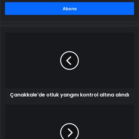
adresinizi
girin
Çanakkale'de
otluk
yangını
kontrol
altına
alındı
Çanakkale'de otluk yangını kontrol altına alındı
Mısır
Dışişleri
Bakanı
Abdulati:
Filistin