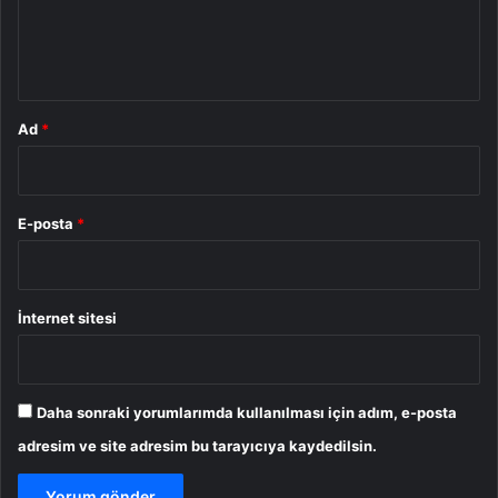
m
*
Ad
*
E-posta
*
İnternet sitesi
Daha sonraki yorumlarımda kullanılması için adım, e-posta
adresim ve site adresim bu tarayıcıya kaydedilsin.