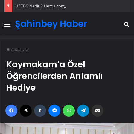
UETDS Nedir ? Uetds.com İle Akıllı Dijital Taşımacılık Yazılımı
Şahinbey Haber
Menü
A
Anasayfa
Kaymakam’a Özel
Öğrencilerden Anlamlı
Hediye
Facebook
X
Tumblr
Messenger
WhatsApp
Telegram
Email'den paylaş