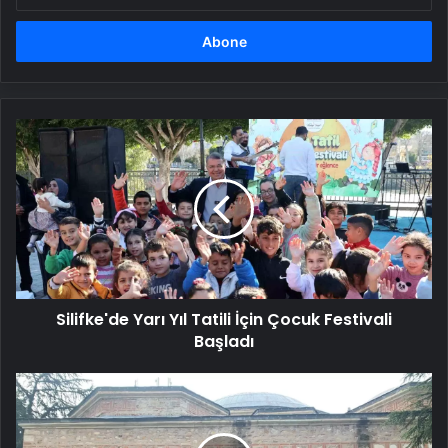
adresinizi
girin
Silifke'de
Yarı
Yıl
Tatili
İçin
Çocuk
Festivali
Başladı
Silifke'de Yarı Yıl Tatili İçin Çocuk Festivali
Başladı
TÜ
Heyeti
Bulgaristan'da
Ziyaretlerde