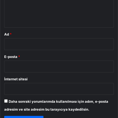
u
m
*
Ad
*
E-posta
*
İnternet sitesi
Daha sonraki yorumlarımda kullanılması için adım, e-posta
adresim ve site adresim bu tarayıcıya kaydedilsin.