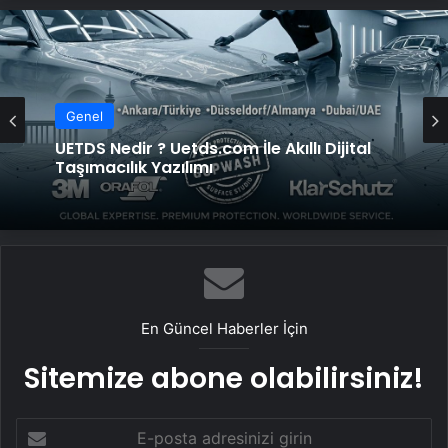
Genel
UETDS Nedir ? Uetds.com İle Akıllı Dijital
Taşımacılık Yazılımı
En Güncel Haberler İçin
Sitemize abone olabilirsiniz!
E-
posta