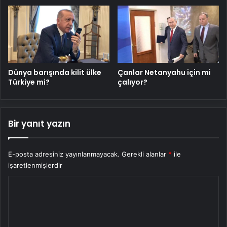
Dünya barışında kilit ülke
Çanlar Netanyahu için mi
Türkiye mi?
çalıyor?
Bir yanıt yazın
E-posta adresiniz yayınlanmayacak.
Gerekli alanlar
*
ile
işaretlenmişlerdir
Y
o
r