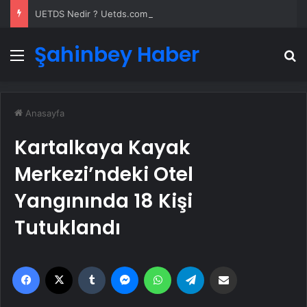
UETDS Nedir ? Uetds.com İle Akıllı Dijital Taşımacılık Yazılımı
Şahinbey Haber
Menü
A
Anasayfa
Kartalkaya Kayak
Merkezi’ndeki Otel
Yangınında 18 Kişi
Tutuklandı
Facebook
X
Tumblr
Messenger
WhatsApp
Telegram
Email'den paylaş