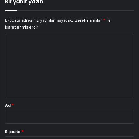
Bir yanıt yazın
E-posta adresiniz yayınlanmayacak.
Gerekli alanlar
*
ile
işaretlenmişlerdir
Y
o
r
u
m
*
Ad
*
E-posta
*