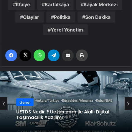
İtfaiye
Kartalkaya
Kayak Merkezi
Olaylar
Politika
Son Dakika
Yerel Yönetim
Facebook
X
WhatsApp
Telegram
Email'den paylaş
Yaz
Genel
UETDS Nedir ? Uetds.com İle Akıllı Dijital
Taşımacılık Yazılımı