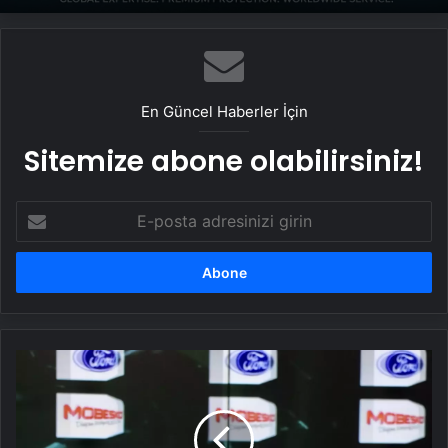
En Güncel Haberler İçin
Sitemize abone olabilirsiniz!
E-
posta
adresinizi
girin
Kocaelispor
3-
0
Pendikspor'u
Yendi