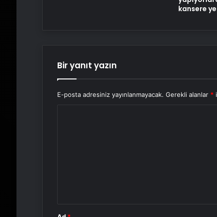
kansere ye
Bir yanıt yazın
E-posta adresiniz yayınlanmayacak.
Gerekli alanlar
*
i
Y
o
r
u
m
*
Ad
*