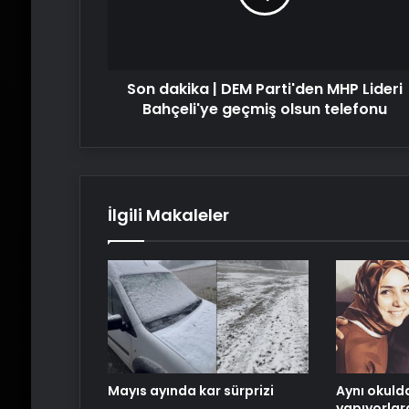
MHP
Lideri
Bahçeli'ye
geçmiş
Son dakika | DEM Parti'den MHP Lideri
olsun
telefonu
Bahçeli'ye geçmiş olsun telefonu
İlgili Makaleler
Mayıs ayında kar sürprizi
Aynı okuld
yapıyorlard