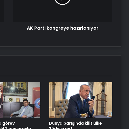
AK Parti kongreye hazırlanıyor
a görev
Dünya barışında kilit ülke
ı! 2 gün arayla
Türkiye mi?