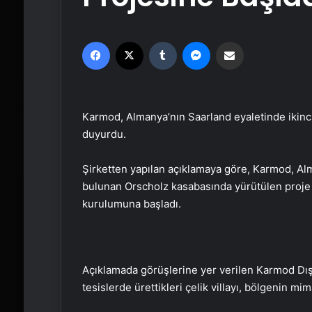
Facebook
X
Tumblr
Messenger
Email'den paylaş
Karmod, Almanya’nın Saarland eyaletinde ikinci 
duyurdu.
Şirketten yapılan açıklamaya göre, Karmod, Al
bulunan Orscholz kasabasında yürütülen proje iç
kurulumuna başladı.
Açıklamada görüşlerine yer verilen Karmod Dış 
tesislerde ürettikleri çelik villayı, bölgenin mim