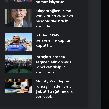
namaz kılıyoruz
Kılıçdaroğlu’nun mal
varlıklarına ve banka
hesaplarına haciz
konuldu
İktidar, AFAD
personeline kapıları
kapattı…
İhraçları istenen
teğmenlerin dosyası
ikinci kez disiplin
kurulunda
Malatya’da depremin
ikinci yılı nedeniyle 6
Şubat’ta eğitime ara
verilecek