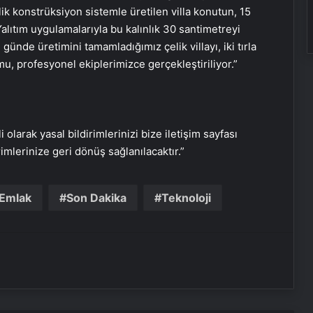
ik konstrüksiyon sistemle üretilen villa konutun, 15
Yalıtım uygulamalarıyla bu kalınlık 30 santimetreyi
günde üretimini tamamladığımız çelik villayı, iki tırla
u, profesyonel ekiplerimizce gerçekleştiriliyor.”
i olarak yasal bildirimlerinizi bize iletişim sayfası
rimlerinize geri dönüş sağlanılacaktır.”
Serjoy : Dijital Medya Ajansı, Google
Reklam Ajansı, SEO Ajansı ve Web
Tasarım Ajansı
Emlak
Son Dakika
Teknoloji
UETDS Nedir ? Uetds.com İle Akıllı
Dijital Taşımacılık Yazılımı
Yeni Dünya Düzensizliği Çağında
Türk Dış Politikası ve Hakan Fidan
Faktörü