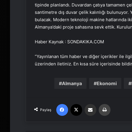
tipinde planlandı. Duvardan çatıya tamamen çel
santimetre dış duvar çelik kalınlığı bulunuyor. 
bulacak. Modern teknoloji makine hatlarında iki 
Almanya’daki proje sahasına sevk ettik. Kurulum
Haber Kaynak : SONDAKIKA.COM
“Yayınlanan tüm haber ve diğer içerikler ile ilgil
üzerinden iletiniz. En kısa süre içerisinde bildi
Almanya
Ekonomi
Facebook
X
Email'den paylaş
Yaz
Paylaş