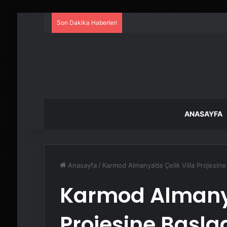
Son Dakika Haberleri
ANASAYFA
Anasayfa
/
Karmod Almanya’da Çelik Villa Projesine
Karmod Almanya
Projesine Başla