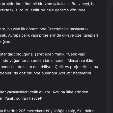
ı projelerinde önemli bir ivme yakaladık. Bu ivmeyi, bu
rtırarak, sürdürülebilir bir hale getirme yönünde
.
lere, bu yılın ilk döneminde Orscholz ile başlayarak
anık, Avrupa çelik yapı projelerinde ülkeye özel talepleri
eğindi.
r standart olduğuna işaret eden Yanık, “Çelik yapı
rinde yoğun tercih edilen bina modeli. Mimari ve iklim
tandartlar da talep edilebiliyor. Çelik ev projelerimizi bu
talepleri de göz önünde bulunduruyoruz.” ifadelerini
art yakaladıkları çelik evlere, Avrupa ülkelerinden
n Yanık, şunları kaydetti:
i kat üzerine 205 metrekare büyüklüğe sahip, 5+1 daire