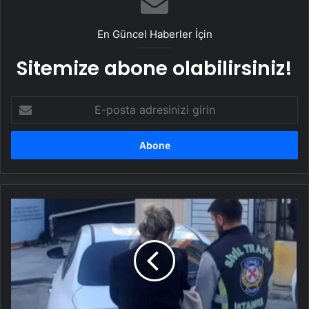
En Güncel Haberler İçin
Sitemize abone olabilirsiniz!
E-
posta
adresinizi
girin
Kadıköy'de
drift
atan
kadın
sürücüye
48
bin
lira