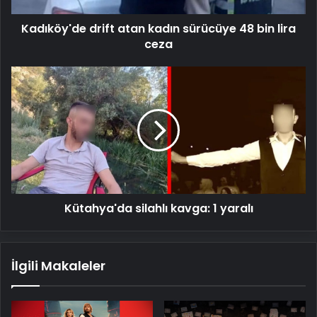
ceza
Kadıköy'de drift atan kadın sürücüye 48 bin lira
ceza
Kütahya'da
silahlı
kavga:
1
yaralı
Kütahya'da silahlı kavga: 1 yaralı
İlgili Makaleler