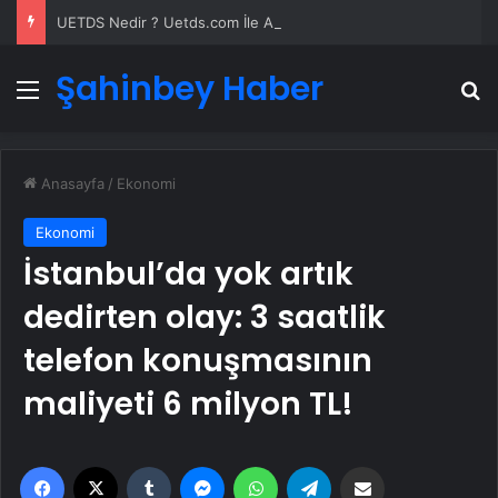
UETDS Nedir ? Uetds.com İle Akıllı Dijital Taşımacılık Yazılımı
Şahinbey Haber
Menü
A
Anasayfa
/
Ekonomi
Ekonomi
İstanbul’da yok artık
dedirten olay: 3 saatlik
telefon konuşmasının
maliyeti 6 milyon TL!
Facebook
X
Tumblr
Messenger
WhatsApp
Telegram
Email'den paylaş