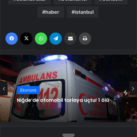
haber
istanbul
Facebook
X
WhatsApp
Telegram
Email'den paylaş
Yaz
Ekonomi
Niğde’de otomobil tarlaya uçtu! 1 ölü