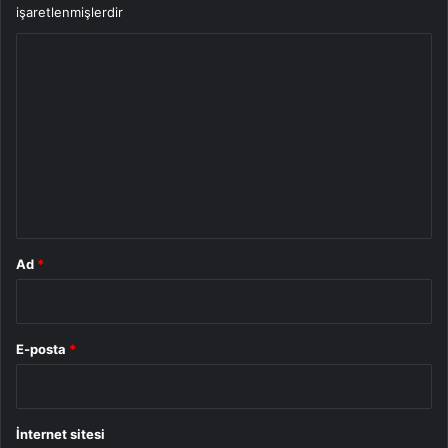
işaretlenmişlerdir
Y
o
r
u
m
*
Ad
*
E-posta
*
İnternet sitesi