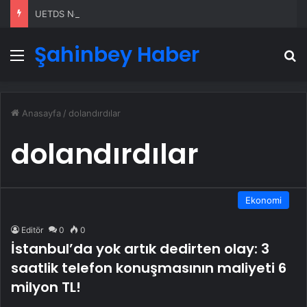
UETDS Nedir ? Uetds.com İle Akıllı Dijital Taşımacılık Yazılımı
Şahinbey Haber
Menü
A
Anasayfa
/
dolandırdılar
dolandırdılar
Ekonomi
Editör
0
0
İstanbul’da yok artık dedirten olay: 3
saatlik telefon konuşmasının maliyeti 6
milyon TL!