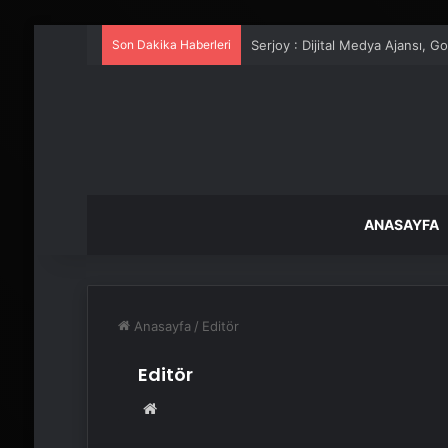
Son Dakika Haberleri
UETDS Nedir ? Uetds.com İle Akıll
ANASAYFA
Anasayfa
/
Editör
Editör
Web
sitesi