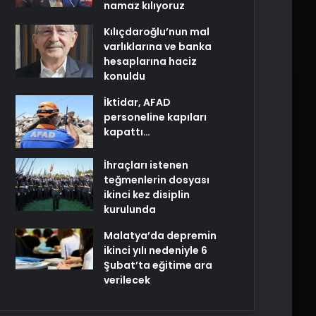
namaz kılıyoruz
Kılıçdaroğlu’nun mal
varlıklarına ve banka
hesaplarına haciz
konuldu
İktidar, AFAD
personeline kapıları
kapattı…
İhraçları istenen
teğmenlerin dosyası
ikinci kez disiplin
kurulunda
Malatya’da depremin
ikinci yılı nedeniyle 6
Şubat’ta eğitime ara
verilecek