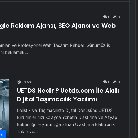
0
3
oogle Reklam Ajansı, SEO Ajansı ve Web
lamları ve Profesyonel Web Tasarım Rehberi Günümüz iş
sını beklemek…
Editör
0
3
UETDS Nedir ? Uetds.com İle Akıllı
Dijital Taşımacılık Yazılımı
Lojistik ve Taşımacılıkta Dijital Dönüşüm: UETDS
Bildirimlerinizi Kolayca Yönetin Ulaştırma ve Altyapı
Bakanlığı ile yürürlüğe alınan Ulaştırma Elektronik
Takip ve…
el