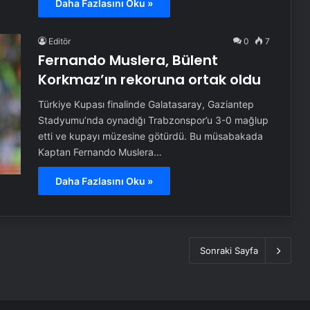
Daha Fazlasını Oku »
Editör
0
7
Fernando Muslera, Bülent
Korkmaz’ın rekoruna ortak oldu
Türkiye Kupası finalinde Galatasaray, Gaziantep
Stadyumu’nda oynadığı Trabzonspor’u 3-0 mağlup
etti ve kupayı müzesine götürdü. Bu müsabakada
Kaptan Fernando Muslera…
Daha Fazlasını Oku »
Sonraki Sayfa