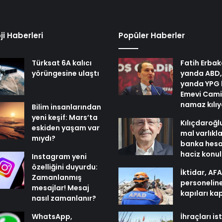
ji Haberleri
Popüler Haberler
Türksat 6A kalıcı
Fatih Erbak
yörüngesine ulaştı
yanda ABD,
yanda YPG 
Emevi Cami
namaz kılı
Bilim insanlarından
yeni keşif: Mars’ta
Kılıçdaroğl
eskiden yaşam var
mal varlıkl
mıydı?
banka hesa
haciz konu
Instagram yeni
özelliğini duyurdu:
İktidar, AF
Zamanlanmış
personelin
mesajlar! Mesaj
kapıları ka
nasıl zamanlanır?
WhatsApp,
İhraçları i