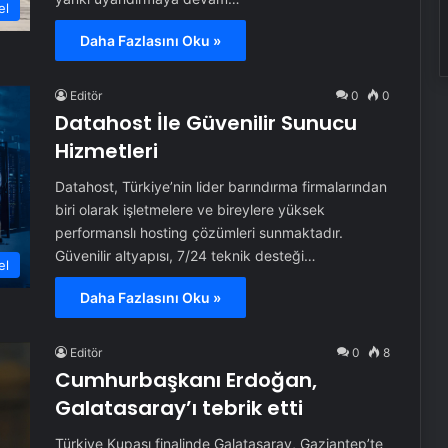
el
Daha Fazlasını Oku »
Editör
0
0
Datahost İle Güvenilir Sunucu
Hizmetleri
Datahost, Türkiye’nin lider barındırma firmalarından
biri olarak işletmelere ve bireylere yüksek
performanslı hosting çözümleri sunmaktadır.
Güvenilir altyapısı, 7/24 teknik desteği…
el
Daha Fazlasını Oku »
Editör
0
8
Cumhurbaşkanı Erdoğan,
Galatasaray’ı tebrik etti
Türkiye Kupası finalinde Galatasaray, Gaziantep’te