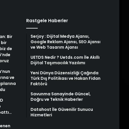
Rastgele Haberler
Serjoy : Dijital Medya Ajansı,
an: Bir
Google Reklam Ajansı, SEO Ajansı
 bir
ve Web Tasarım Ajansı
biz de
i’nde
UETDS Nedir ? Uetds.com İle Akıllı
yoruz
Dijital Taşımacılık Yazılımı
u’nun
Yeni Dünya Düzensizliği Çağında
arına ve
Türk Dış Politikası ve Hakan Fidan
plarına
Faktörü
ldu
Savunma Sanayinde Güncel,
Doğru ve Teknik Haberler
AD
e
Datahost İle Güvenilir Sunucu
pattı…
Hizmetleri
stenen