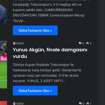
karşılaştığı Trabzonspor’u 3-0 mağlup etti ve
kupanın sahibi oldu. CUMHURBAŞKANI
ERDOĞAN’DAN TEBRİK Cumhurbaşkanı Recep
Tayyip…
Daha Fazlasını Oku »
Editör
0
3
Yunus Akgün, finale damgasını
vurdu
Türkiye Kupası finalinde Trabzonspor ile
Galatasaray karşı karşıya geldi. Gaziantep’te
oynanan maçı sarı-kırmızılılar, 3-0’lık skorla
kazandı. YUNUS, 3 ASİST YAPTI…
Daha Fazlasını Oku »
Editör
0
7