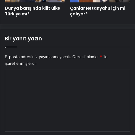
Dünya barışında kilit ülke
Çanlar Netanyahu için mi
Türkiye mi?
çalıyor?
Bir yanıt yazın
E-posta adresiniz yayınlanmayacak.
Gerekli alanlar
*
ile
işaretlenmişlerdir
Y
o
r
u
m
*