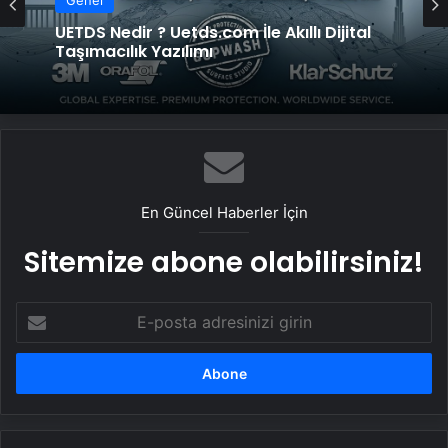
Genel
UETDS Nedir ? Uetds.com İle Akıllı Dijital
Taşımacılık Yazılımı
En Güncel Haberler İçin
Sitemize abone olabilirsiniz!
E-
posta
adresinizi
girin