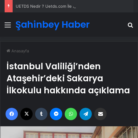
UETDS Nedir ? Uetds.com İle Akıllı Dijital Taşımacılık Yazılımı
Şahinbey Haber
Menü
A
Anasayfa
İstanbul Valiliği’nden
Ataşehir’deki Sakarya
İlkokulu hakkında açıklama
Facebook
X
Tumblr
Messenger
WhatsApp
Telegram
Email'den paylaş