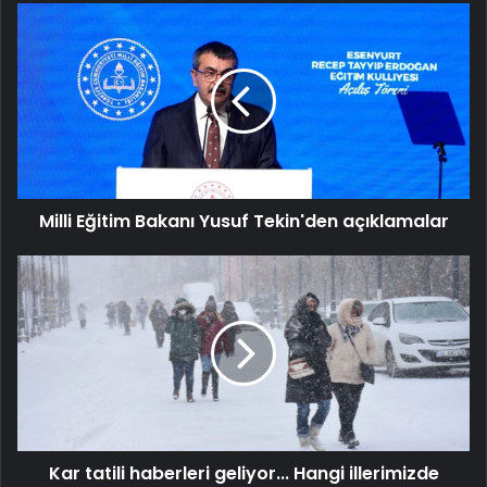
Milli
Eğitim
Bakanı
Yusuf
Tekin'den
açıklamalar
Milli Eğitim Bakanı Yusuf Tekin'den açıklamalar
Kar
tatili
haberleri
geliyor...
Hangi
illerimizde
okullar
tatil?
Kar tatili haberleri geliyor... Hangi illerimizde