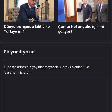
Dünya barışında kilit ülke
Çanlar Netanyahu için mi
Türkiye mi?
çalıyor?
Bir yanıt yazın
E-posta adresiniz yayınlanmayacak.
Gerekli alanlar
*
ile
işaretlenmişlerdir
Y
o
r
u
m