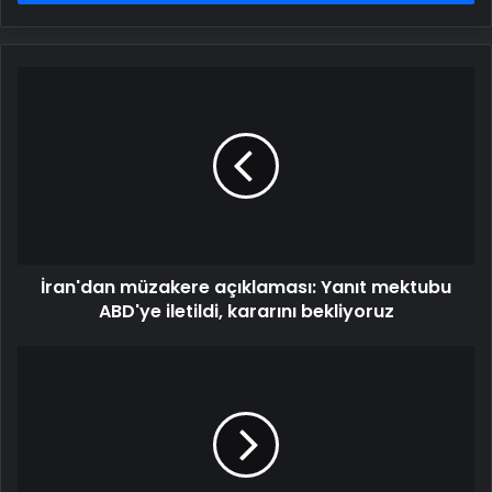
İran'dan
müzakere
açıklaması:
Yanıt
mektubu
ABD'ye
iletildi,
kararını
bekliyoruz
İran'dan müzakere açıklaması: Yanıt mektubu
ABD'ye iletildi, kararını bekliyoruz
SON
DAKİKA
|
Kremlin’den
flaş
Türkiye