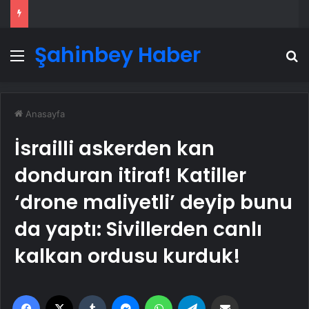
Şahinbey Haber
Menü
A
Anasayfa
İsrailli askerden kan
donduran itiraf! Katiller
‘drone maliyetli’ deyip bunu
da yaptı: Sivillerden canlı
kalkan ordusu kurduk!
Facebook
X
Tumblr
Messenger
WhatsApp
Telegram
Email'den paylaş