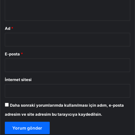
*
Ad
*
E-posta
*
İnternet sitesi
Daha sonraki yorumlarımda kullanılması için adım, e-posta
adresim ve site adresim bu tarayıcıya kaydedilsin.