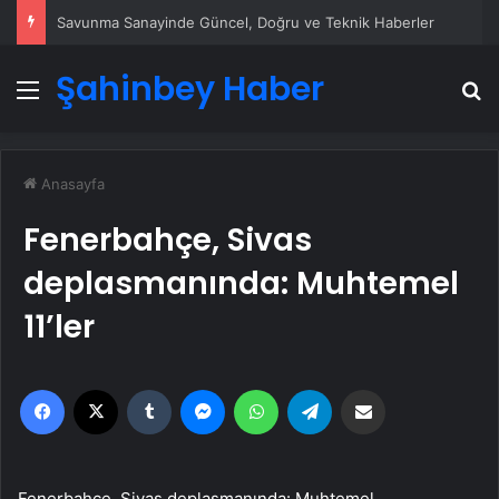
Savunma Sanayinde Güncel, Doğru ve Teknik Haberler
Şahinbey Haber
Menü
A
Anasayfa
Fenerbahçe, Sivas
deplasmanında: Muhtemel
11’ler
Facebook
X
Tumblr
Messenger
WhatsApp
Telegram
Email'den paylaş
Fenerbahçe, Sivas deplasmanında: Muhtemel