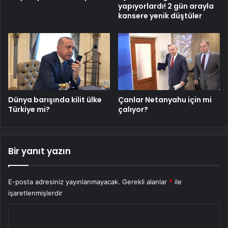
yapıyorlardı! 2 gün arayla
kansere yenik düştüler
Dünya barışında kilit ülke
Çanlar Netanyahu için mi
Türkiye mi?
çalıyor?
Bir yanıt yazın
E-posta adresiniz yayınlanmayacak.
Gerekli alanlar
*
ile
işaretlenmişlerdir
Y
o