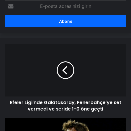
E-
posta
adresinizi
girin
Efeler
Ligi'nde
Galatasaray,
Fenerbahçe'ye
set
vermedi
ve
seride
1-
Efeler Ligi'nde Galatasaray, Fenerbahçe'ye set
0
öne
vermedi ve seride 1-0 öne geçti
geçti
Premier
Lig