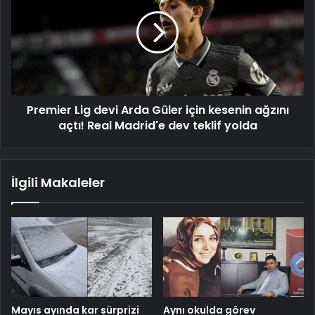
devi
Arda
Güler
için
kesenin
ağzını
açtı!
Premier Lig devi Arda Güler için kesenin ağzını
Real
Madrid'e
açtı! Real Madrid'e dev teklif yolda
dev
teklif
yolda
İlgili Makaleler
Mayıs ayında kar sürprizi
Aynı okulda görev