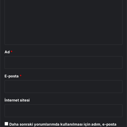
r
u
m
*
Ad
*
E-posta
*
İnternet sitesi
Daha sonraki yorumlarımda kullanılması için adım, e-posta