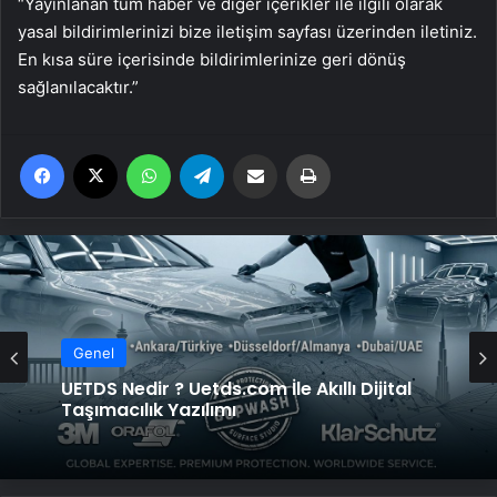
“Yayınlanan tüm haber ve diğer içerikler ile ilgili olarak
yasal bildirimlerinizi bize iletişim sayfası üzerinden iletiniz.
En kısa süre içerisinde bildirimlerinize geri dönüş
sağlanılacaktır.”
Facebook
X
WhatsApp
Telegram
Email'den paylaş
Yaz
Genel
UETDS Nedir ? Uetds.com İle Akıllı Dijital
Taşımacılık Yazılımı