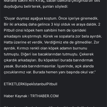
Mahalle sakini Arif Kıraç, sabah balkona çıktığında bir ses
duyduğunu belirterek, şunları söyledi:
“Duyar duymaz aşağıya koştum. Önce içeriye giremedik.
Bir iki arkadaş daha gelince 3 kişi olduk ve araya daldık. 2
Pitbull cinsi köpek hem sahibini hem de içerideki
arkadaşını sıkıştırmıştı. Kürek ve sopalarla zor bela ayırdık.
Hatta üzerine et verdik. Verdiğimiz ete de gitmediler. Zor
ayırdık. Kırmızı renkli olan köpek adamın burnunu
tutmuştu. Diğeri ise bacaklarından tutmuştu. Çekerek
çıkardık arkadaşları. Bu köpekleri burada barındırmak
yasak. Burada barındırmasınlar. İşyerinde, açık alanda
çocuklarımız var. Burada hemen yanı başında okul var.”
ETİKETLERKöpekİstanbulPitbull
Haber Kaynak : TRTHABER.COM