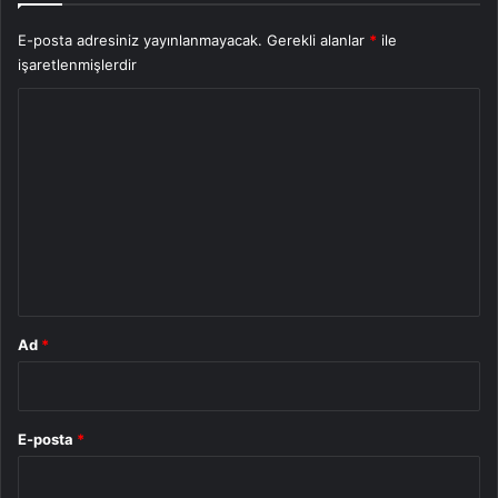
E-posta adresiniz yayınlanmayacak.
Gerekli alanlar
*
ile
işaretlenmişlerdir
Y
o
r
u
m
*
Ad
*
E-posta
*