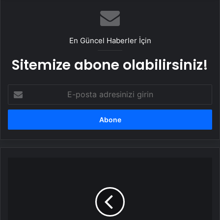
En Güncel Haberler İçin
Sitemize abone olabilirsiniz!
E-
posta
adresinizi
girin
4
ilde
kuvvetli
kar
sağanağı
bekleniyor