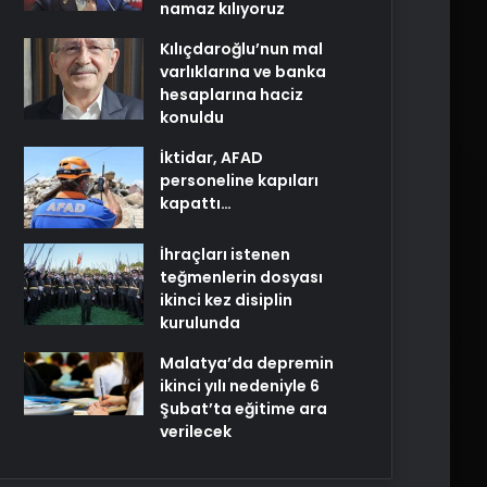
namaz kılıyoruz
Kılıçdaroğlu’nun mal
varlıklarına ve banka
hesaplarına haciz
konuldu
İktidar, AFAD
personeline kapıları
kapattı…
İhraçları istenen
teğmenlerin dosyası
ikinci kez disiplin
kurulunda
Malatya’da depremin
ikinci yılı nedeniyle 6
Şubat’ta eğitime ara
verilecek