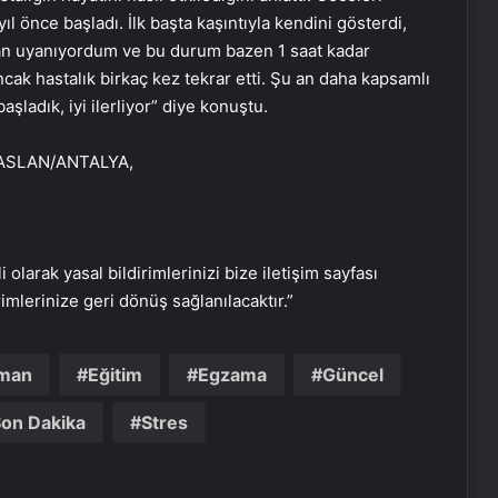
l önce başladı. İlk başta kaşıntıyla kendini gösterdi,
ıdan uyanıyordum ve bu durum bazen 1 saat kadar
ak hastalık birkaç kez tekrar etti. Şu an daha kapsamlı
şladık, iyi ilerliyor” diye konuştu.
Cumhurbaşkanı Erdoğan,
ÇASLAN/ANTALYA,
Galatasaray’ı tebrik etti
Yunus Akgün, finale damgasını
vurdu
i olarak yasal bildirimlerinizi bize iletişim sayfası
rimlerinize geri dönüş sağlanılacaktır.”
Kupa zaferinin oyuncusu Victor
Osimhen oldu
kman
Eğitim
Egzama
Güncel
Son Dakika
Stres
Trabzonspor seromonide yer
almadı!