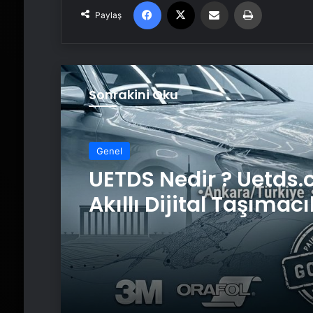
Facebook
X
Email'den paylaş
Yaz
Paylaş
Sonrakini Oku
Genel
UETDS Nedir ? Uetds.
Akıllı Dijital Taşımacı
Yazılımı