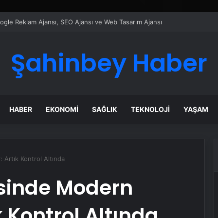
ı Dijital Taşımacılık Yazılımı
Şahinbey Haber
HABER
EKONOMI
SAĞLIK
TEKNOLOJI
YAŞAM
Artık Kontrol Altında
sinde Modern
 Kontrol Altında