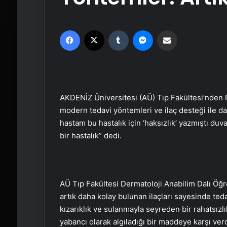
Facebook
X
Tumblr
Messenger
Email'den paylaş
AKDENİZ Üniversitesi (AÜ) Tıp Fakültesi’nden 
modern tedavi yöntemleri ve ilaç desteği ile daha
hastam bu hastalık için ‘haksızlık’ yazmıştı duv
bir hastalık” dedi.
AÜ Tıp Fakültesi Dermatoloji Anabilim Dalı Öğr
artık daha kolay bulunan ilaçları sayesinde ted
kızarıklık ve sulanmayla seyreden bir rahatsız
yabancı olarak algıladığı bir maddeye karşı verd