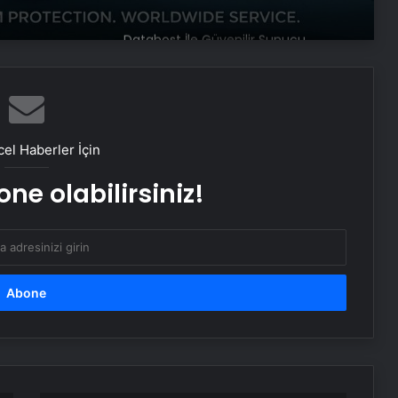
Datahost İle Güvenilir Sunucu
Hizmetleri
Cumhurbaşkanı Erdoğan,
Galatasaray’ı tebrik etti
el Haberler İçin
ne olabilirsiniz!
Yunus Akgün, finale damgasını
vurdu
Kupa zaferinin oyuncusu Victor
Osimhen oldu
Trabzonspor seromonide yer
almadı!