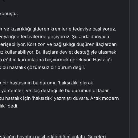
 konuştu:
r ve kızarıklığı gideren kremlerle tedaviye başlıyoruz.
r veya iğne tedavilerine geçiyoruz. Şu anda dünyada
işebiliyor. Kortizon ve bağışıklığı düşüren ilaçlardan
ız kullanabiliyor. Bu ilaçlara devlet desteğiyle ulaşmak
a eğitim kurumlarına başvurmak gerekiyor. Hastalığı
tık bu hastalık çözümsüz bir durum değil.”
 bir hastasının bu durumu ‘haksızlık’ olarak
i yöntemleri ve ilaç desteği ile bu durumun ortadan
bu hastalık için ‘haksızlık’ yazmıştı duvara. Artık modern
lık” dedi.
talığın hayatını nasıl etkilediğini anlattı. Geceleri