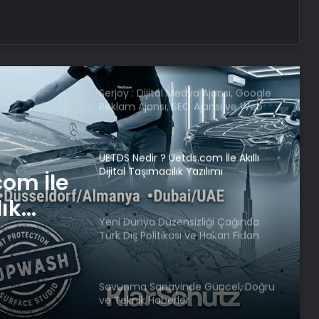
Fernando Muslera, Bülent
Korkmaz’ın rekoruna ortak oldu
Serjoy : Dijital Medya Ajansı, Google
Reklam Ajansı, SEO Ajansı ve Web
Tasarım Ajansı
UETDS Nedir ? Uetds.com İle Akıllı
Dijital Taşımacılık Yazılımı
com İle
lık
Yeni Dünya Düzensizliği Çağında
Türk Dış Politikası ve Hakan Fidan
Faktörü
Savunma Sanayinde Güncel, Doğru
ve Teknik Haberler