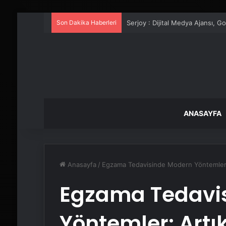
Son Dakika Haberleri
UETDS Nedir ? Uetds.com İle Akıll
ANASAYFA
Anasayfa
/
Egzama Tedavisinde Modern Yöntemler: 
Egzama Tedavi
Yöntemler: Artık