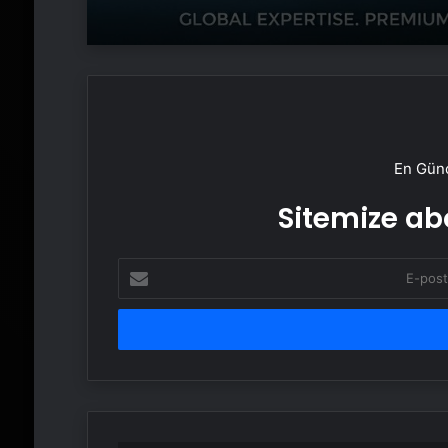
En Günc
Sitemize abo
E-
posta
adresinizi
girin