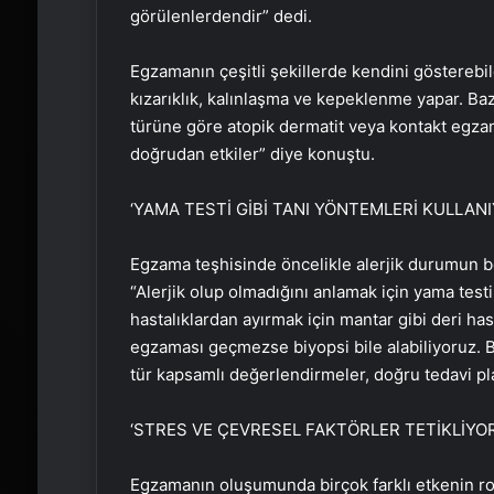
görülenlerdendir” dedi.
Egzamanın çeşitli şekillerde kendini gösterebil
kızarıklık, kalınlaşma ve kepeklenme yapar. Baz
türüne göre atopik dermatit veya kontakt egzama
doğrudan etkiler” diye konuştu.
‘YAMA TESTİ GİBİ TANI YÖNTEMLERİ KULLAN
Egzama teşhisinde öncelikle alerjik durumun be
“Alerjik olup olmadığını anlamak için yama testi
hastalıklardan ayırmak için mantar gibi deri has
egzaması geçmezse biyopsi bile alabiliyoruz. Ba
tür kapsamlı değerlendirmeler, doğru tedavi pl
‘STRES VE ÇEVRESEL FAKTÖRLER TETİKLİYOR
Egzamanın oluşumunda birçok farklı etkenin rol