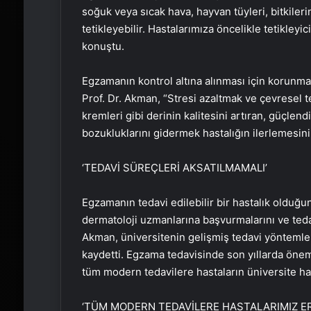
soğuk veya sıcak hava, hayvan tüyleri, bitkilerin
tetikleyebilir. Hastalarımıza öncelikle tetikley
konuştu.
Egzamanın kontrol altına alınması için korunma
Prof. Dr. Akman, “Stresi azaltmak ve çevresel t
kremleri gibi derinin kalitesini artıran, güçlen
bozukluklarını gidermek hastalığın ilerlemesini
‘TEDAVİ SÜREÇLERİ AKSATILMAMALI’
Egzamanın tedavi edilebilir bir hastalık olduğ
dermatoloji uzmanlarına başvurmalarını ve tedav
Akman, üniversitenin gelişmiş tedavi yönteml
kaydetti. Egzama tedavisinde son yıllarda önem
tüm modern tedavilere hastaların üniversite has
‘TÜM MODERN TEDAVİLERE HASTALARIMIZ ER