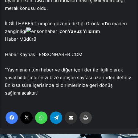
uyandırırken, ABD’nin bu iddiaları nasıl şekillendireceği
merak konusu oldu.
İLGİLİ HABER
Trump’ın gözünü diktiği Grönland’ın maden
zenginliği
Yavuz Yıldırım
Haber Müdürü
Haber Kaynak : ENSONHABER.COM
“Yayınlanan tüm haber ve diğer içerikler ile ilgili olarak
yasal bildirimlerinizi bize iletişim sayfası üzerinden iletiniz.
En kısa süre içerisinde bildirimlerinize geri dönüş
sağlanılacaktır.”
Facebook
X
WhatsApp
Telegram
Email'den paylaş
Yaz