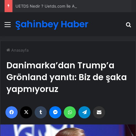
UETDS Nedir ? Uetds.com İle Akıllı Dijital Taşımacılık Yazılımı
Şahinbey Haber
Menü
A
Anasayfa
Danimarka’dan Trump’a
Grönland yanıtı: Biz de şaka
yapmıyoruz
Facebook
X
Tumblr
Messenger
WhatsApp
Telegram
Email'den paylaş