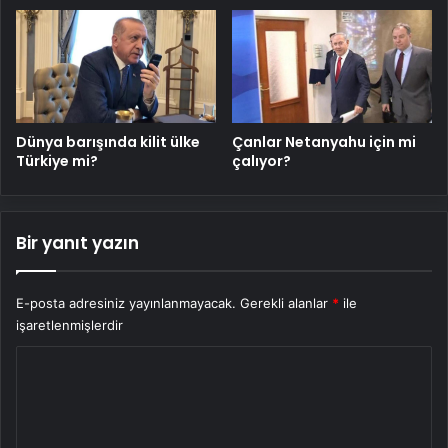
Dünya barışında kilit ülke
Çanlar Netanyahu için mi
Türkiye mi?
çalıyor?
Bir yanıt yazın
E-posta adresiniz yayınlanmayacak.
Gerekli alanlar
*
ile
işaretlenmişlerdir
Y
o
r