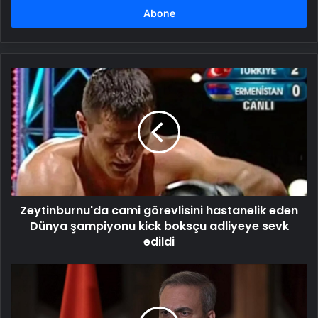
girin
Zeytinburnu'da
cami
görevlisini
hastanelik
eden
Dünya
şampiyonu
kick
boksçu
Zeytinburnu'da cami görevlisini hastanelik eden
adliyeye
sevk
Dünya şampiyonu kick boksçu adliyeye sevk
edildi
edildi
Hakan
Fidan,
Yunan
mevkidaşı