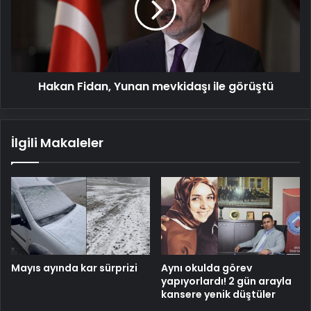
ile
görüştü
Hakan Fidan, Yunan mevkidaşı ile görüştü
İlgili Makaleler
Mayıs ayında kar sürprizi
Aynı okulda görev
yapıyorlardı! 2 gün arayla
kansere yenik düştüler