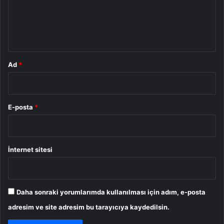
u
m
*
Ad
*
E-posta
*
İnternet sitesi
Daha sonraki yorumlarımda kullanılması için adım, e-posta
adresim ve site adresim bu tarayıcıya kaydedilsin.