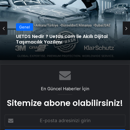
Genel
UETDS Nedir ? Uetds.com İle Akıllı Dijital
Taşımacılık Yazılımı
En Güncel Haberler İçin
Sitemize abone olabilirsiniz!
E-
posta
adresinizi