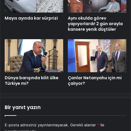
Mayıs ayında kar sürprizi
Aynı okulda görev
yapıyorlardı! 2 gün arayla
kansere yenik düştüler
Dünya barışında kilit ülke
Çanlar Netanyahu için mi
Türkiye mi?
çalıyor?
Bir yanıt yazın
E-posta adresiniz yayınlanmayacak.
Gerekli alanlar
*
ile