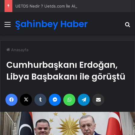
UETDS Nedir ? Uetds.com İle Akıllı Dijital Taşımacılık Yazılımı
Şahinbey Haber
Menü
A
Anasayfa
Cumhurbaşkanı Erdoğan,
Libya Başbakanı ile görüştü
Facebook
X
Tumblr
Messenger
WhatsApp
Telegram
Email'den paylaş