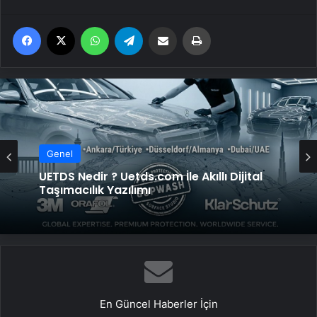
Facebook
X
WhatsApp
Telegram
Email'den paylaş
Yaz
Genel
UETDS Nedir ? Uetds.com İle Akıllı Dijital
Taşımacılık Yazılımı
En Güncel Haberler İçin