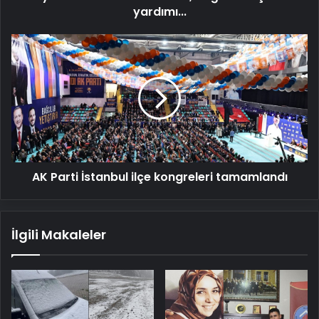
ve
yardımı...
çocuk
yardımı...
AK
Parti
İstanbul
ilçe
kongreleri
tamamlandı
AK Parti İstanbul ilçe kongreleri tamamlandı
İlgili Makaleler