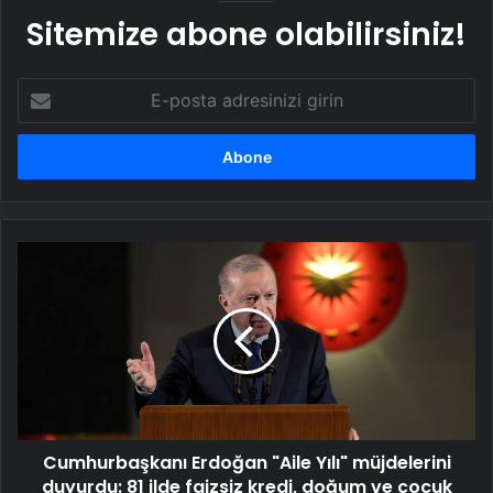
Sitemize abone olabilirsiniz!
E-
posta
adresinizi
girin
Cumhurbaşkanı
Erdoğan
"Aile
Yılı"
müjdelerini
duyurdu:
81
ilde
faizsiz
Cumhurbaşkanı Erdoğan "Aile Yılı" müjdelerini
kredi,
doğum
duyurdu: 81 ilde faizsiz kredi, doğum ve çocuk