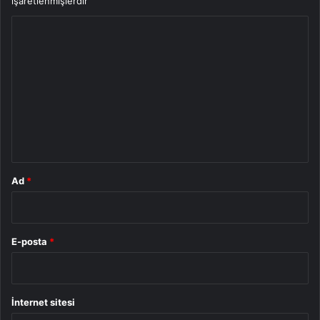
işaretlenmişlerdir
Y
o
r
u
m
*
Ad
*
E-posta
*
İnternet sitesi