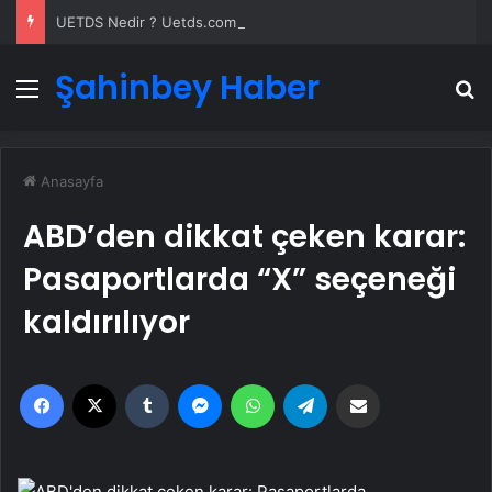
UETDS Nedir ? Uetds.com İle Akıllı Dijital Taşımacılık Yazılımı
Şahinbey Haber
Menü
A
Anasayfa
ABD’den dikkat çeken karar:
Pasaportlarda “X” seçeneği
kaldırılıyor
Facebook
X
Tumblr
Messenger
WhatsApp
Telegram
Email'den paylaş