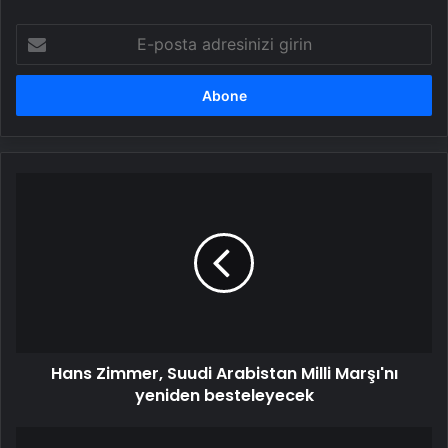
E-
posta
adresinizi
girin
Hans
Zimmer,
Suudi
Arabistan
Milli
Marşı'nı
yeniden
besteleyecek
Hans Zimmer, Suudi Arabistan Milli Marşı'nı
yeniden besteleyecek
Ukrayna,