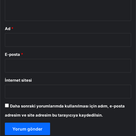
*
Ad
*
E-posta
*
İnternet sitesi
Daha sonraki yorumlarımda kullanılması için adım, e-posta
adresim ve site adresim bu tarayıcıya kaydedilsin.