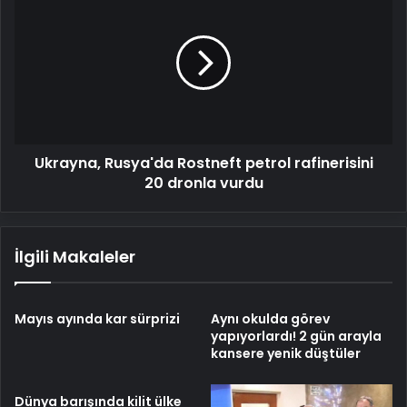
Rusya'da
Rostneft
petrol
rafinerisini
20
dronla
vurdu
Ukrayna, Rusya'da Rostneft petrol rafinerisini
20 dronla vurdu
İlgili Makaleler
Mayıs ayında kar sürprizi
Aynı okulda görev
yapıyorlardı! 2 gün arayla
kansere yenik düştüler
Dünya barışında kilit ülke