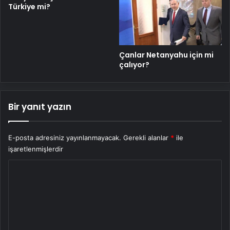
Türkiye mi?
Çanlar Netanyahu için mi
çalıyor?
Bir yanıt yazın
E-posta adresiniz yayınlanmayacak.
Gerekli alanlar
*
ile
işaretlenmişlerdir
Y
o
r
u
m