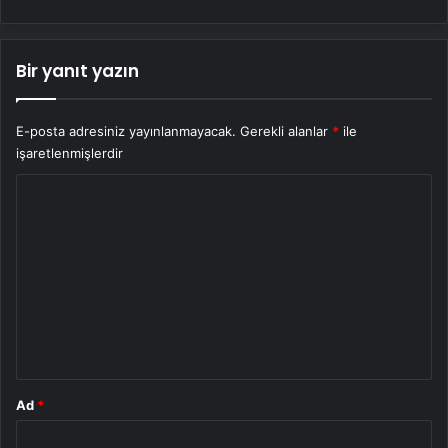
Bir yanıt yazın
E-posta adresiniz yayınlanmayacak.
Gerekli alanlar
*
ile
işaretlenmişlerdir
Y
o
r
u
m
*
Ad
*