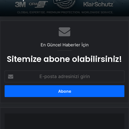
En Güncel Haberler İçin
Sitemize abone olabilirsiniz!
E-
posta
adresinizi
girin
Mega
Teknoloji
Koridoru