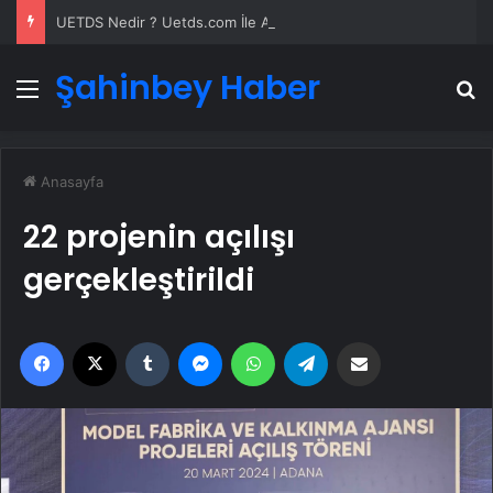
UETDS Nedir ? Uetds.com İle Akıllı Dijital Taşımacılık Yazılımı
Şahinbey Haber
Menü
A
Anasayfa
22 projenin açılışı
gerçekleştirildi
Facebook
X
Tumblr
Messenger
WhatsApp
Telegram
Email'den paylaş