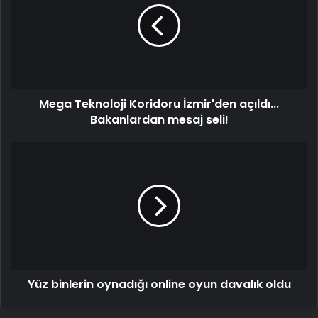
İzmir'den
açıldı...
Bakanlardan
mesaj
seli!
Mega Teknoloji Koridoru İzmir'den açıldı...
Bakanlardan mesaj seli!
Yüz
binlerin
oynadığı
online
oyun
davalık
oldu
Yüz binlerin oynadığı online oyun davalık oldu