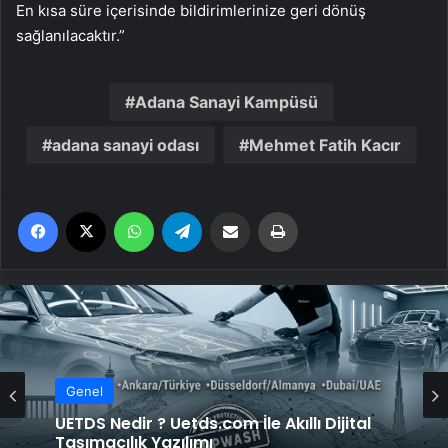
En kısa süre içerisinde bildirimlerinize geri dönüş
sağlanılacaktır.”
Adana Sanayi Kampüsü
adana sanayi odası
Mehmet Fatih Kacır
Facebook
X
WhatsApp
Telegram
Email'den paylaş
Yaz
Genel
UETDS Nedir ? Uetds.com İle Akıllı Dijital
Taşımacılık Yazılımı