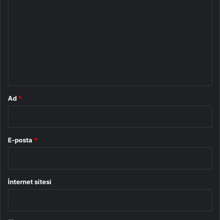
o
r
u
m
*
Ad
*
E-posta
*
İnternet sitesi