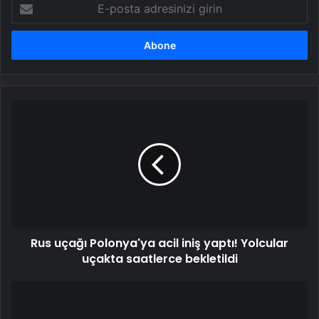
E-
posta
adresinizi
girin
Rus
uçağı
Polonya'ya
acil
iniş
yaptı!
Yolcular
uçakta
saatlerce
Rus uçağı Polonya'ya acil iniş yaptı! Yolcular
bekletildi
uçakta saatlerce bekletildi
Anadolu
Karate
Ligi'nde