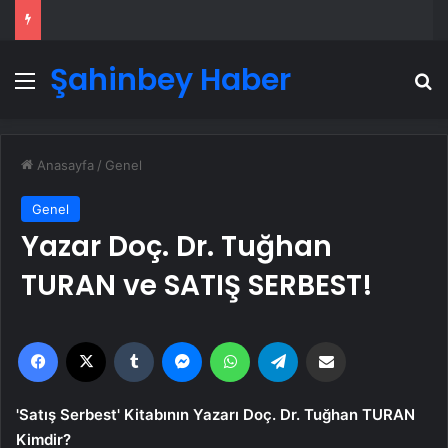
Şahinbey Haber
Menü
A
Anasayfa
/
Genel
Genel
Yazar Doç. Dr. Tuğhan
TURAN ve SATIŞ SERBEST!
Facebook
X
Tumblr
Messenger
WhatsApp
Telegram
Email'den paylaş
'Satış Serbest' Kitabının Yazarı Doç. Dr. Tuğhan TURAN
Kimdir?