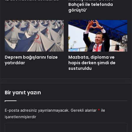
Bahçeli ile telefonda
görüştü’
Deprem bağışlarını faize
Mazbata, diploma ve
yatırdılar
hapis derken şimdi de
susturuldu
Bir yanıt yazın
E-posta adresiniz yayınlanmayacak.
Gerekli alanlar
*
ile
işaretlenmişlerdir
Y