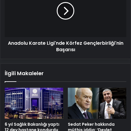
Körfez
Gençlerbirliği'nin
Başarısı
Anadolu Karate Ligi'nde Körfez Gençlerbirliği'nin
Başarısı
İlgili Makaleler
6 yıl Sağlık Bakanlığı yaptı
Sedat Peker hakkında
12 dev hastane kondurdu
müthiş iddia: ‘Devlet