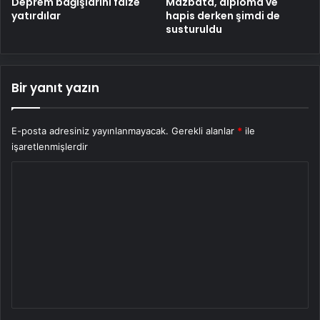
Deprem bağışlarını faize
Mazbata, diploma ve
yatırdılar
hapis derken şimdi de
susturuldu
Bir yanıt yazın
E-posta adresiniz yayınlanmayacak.
Gerekli alanlar
*
ile
işaretlenmişlerdir
Y
o
r
u
m
*