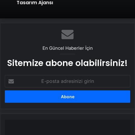
Tasarım Ajansı
En Güncel Haberler İçin
Sitemize abone olabilirsiniz!
E-
posta
adresinizi
girin
ABD,
İran'la