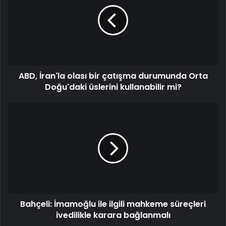
olası
bir
çatışma
durumunda
Orta
Doğu'daki
üslerini
ABD, İran'la olası bir çatışma durumunda Orta
kullanabilir
mi?
Doğu'daki üslerini kullanabilir mi?
Bahçeli:
İmamoğlu
ile
ilgili
mahkeme
süreçleri
ivedilikle
karara
bağlanmalı
Bahçeli: İmamoğlu ile ilgili mahkeme süreçleri
ivedilikle karara bağlanmalı