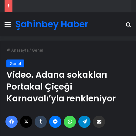
Şahinbey Haber
Menü
A
Anasayfa
/
Genel
Genel
Video. Adana sokakları
Portakal Çiçeği
Karnavalı’yla renkleniyor
Facebook
X
Tumblr
Messenger
WhatsApp
Telegram
Email'den paylaş