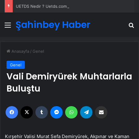
UETDS Nedir ? Uetds.com İle Akıllı Dijital Taşımacılık Yazılımı
Şahinbey Haber
Menü
A
Anasayfa
/
Genel
Genel
Vali Demiryürek Muhtarlarla
Buluştu
Facebook
X
Tumblr
Messenger
WhatsApp
Telegram
Email'den paylaş
Kırşehir Valisi Murat Sefa Demiryürek, Akpınar ve Kaman