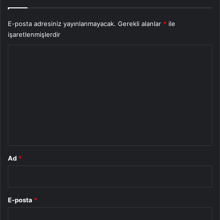
E-posta adresiniz yayınlanmayacak.
Gerekli alanlar
*
ile
işaretlenmişlerdir
Y
o
r
u
m
*
Ad
*
E-posta
*