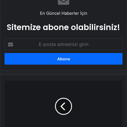
En Güncel Haberler İçin
Sitemize abone olabilirsiniz!
E-
posta
adresinizi
girin
Amasya'da
şehit
kızına
polisten
doğum
günü
sürprizi