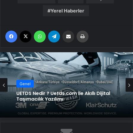
Yerel Haberler
Facebook
X
WhatsApp
Telegram
Email'den paylaş
Yaz
Genel
UETDS Nedir ? Uetds.com İle Akıllı Dijital
Taşımacılık Yazılımı