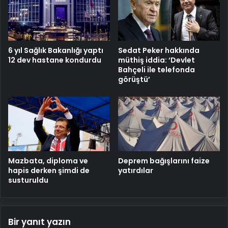
6 yıl Sağlık Bakanlığı yaptı
Sedat Peker hakkında
12 dev hastane kondurdu
müthiş iddia: ‘Devlet
Bahçeli ile telefonda
görüştü’
Mazbata, diploma ve
Deprem bağışlarını faize
hapis derken şimdi de
yatırdılar
susturuldu
Bir yanıt yazın