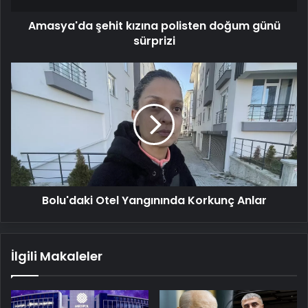
Amasya'da şehit kızına polisten doğum günü
sürprizi
Bolu'daki
Otel
Yangınında
Korkunç
Anlar
Bolu'daki Otel Yangınında Korkunç Anlar
İlgili Makaleler