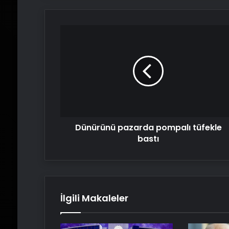
Dünürünü
pazarda
pompalı
tüfekle
bastı
Dünürünü pazarda pompalı tüfekle
bastı
İlgili Makaleler