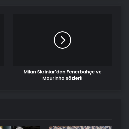
Milan
Skriniar'dan
Fenerbahçe
ve
Mourinho
sözleri!
Milan Skriniar'dan Fenerbahçe ve
Mourinho sözleri!