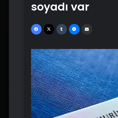
soyadı var
Facebook
X
Tumblr
Messenger
Email'den paylaş