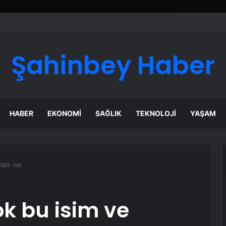
Şahinbey Haber
HABER
EKONOMI
SAĞLIK
TEKNOLOJI
YAŞAM
yadı var
ok bu isim ve