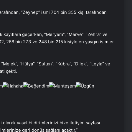
tarafından, “Zeynep” ismi 704 bin 355 kişi tarafından
arak kayıtlara geçerken, “Meryem”, “Merve”, “Zehra” ve
302, 268 bin 273 ve 248 bin 215 kişiyle en yaygın isimler
“Melek”, “Hülya”, “Sultan”, “Kübra”, “Dilek”, “Leyla” ve
ti çekti.
Serjoy : Dijital Medya Ajansı, Google
Reklam Ajansı, SEO Ajansı ve Web
i olarak yasal bildirimlerinizi bize iletişim sayfası
Tasarım Ajansı
rimlerinize geri dönüş sağlanılacaktır.”