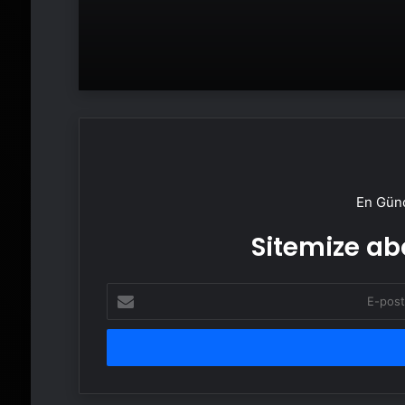
En Günc
Sitemize abo
E-
posta
adresinizi
girin