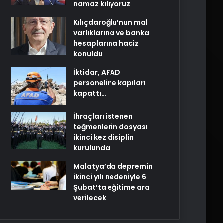
namaz kılıyoruz
Kılıçdaroğlu’nun mal
varlıklarına ve banka
hesaplarına haciz
konuldu
İktidar, AFAD
personeline kapıları
kapattı…
İhraçları istenen
teğmenlerin dosyası
ikinci kez disiplin
kurulunda
Malatya’da depremin
ikinci yılı nedeniyle 6
Şubat’ta eğitime ara
verilecek