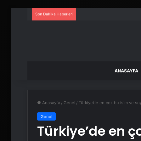
Son Dakika Haberleri
ANASAYFA
Anasayfa
/
Genel
/
Türkiye’de en çok bu isim ve so
Genel
Türkiye’de en ç