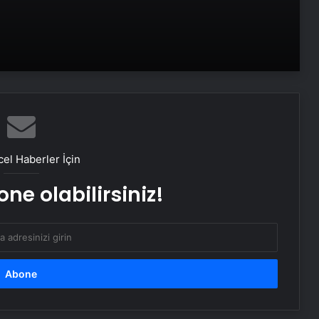
Aynı okulda görev yapıyorlardı! 2
gün arayla kansere yenik düştüler
Dünya barışında kilit ülke Türkiye
mi?
Çanlar Netanyahu için mi çalıyor?
el Haberler İçin
Dikkat! Meteoroloji uyardı: 2 bölge 5
ne olabilirsiniz!
il için kuvvetli sağanak alarmı!