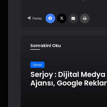
Facebook
X
Email'den paylaş
Yaz
Paylaş
Sonrakini Oku
Genel
Serjoy : Dijital Medya
Ajansı, Google Rekl
Ajansı, SEO Ajansı v
Tasarım Ajansı