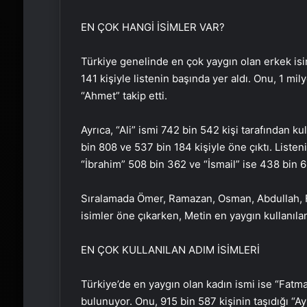
EN ÇOK HANGİ İSİMLER VAR?
Türkiye genelinde en çok yaygın olan erkek isi
141 kişiyle listenin başında yer aldı. Onu, 1 mi
“Ahmet” takip etti.
Ayrıca, “Ali” ismi 742 bin 542 kişi tarafından ku
bin 808 ve 537 bin 184 kişiyle öne çıktı. Liste
“İbrahim” 508 bin 362 ve “İsmail” ise 438 bin 66
Sıralamada Ömer, Ramazan, Osman, Abdullah, F
isimler öne çıkarken, Metin en yaygın kullanıla
EN ÇOK KULLANILAN ADIM İSİMLERİ
Türkiye’de en yaygın olan kadın ismi ise “Fatma
bulunuyor. Onu, 915 bin 587 kişinin taşıdığı “Ayş