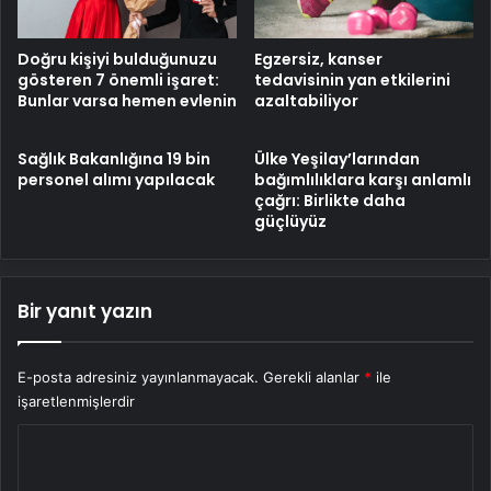
Doğru kişiyi bulduğunuzu
Egzersiz, kanser
gösteren 7 önemli işaret:
tedavisinin yan etkilerini
Bunlar varsa hemen evlenin
azaltabiliyor
Sağlık Bakanlığına 19 bin
Ülke Yeşilay’larından
personel alımı yapılacak
bağımlılıklara karşı anlamlı
çağrı: Birlikte daha
güçlüyüz
Bir yanıt yazın
E-posta adresiniz yayınlanmayacak.
Gerekli alanlar
*
ile
işaretlenmişlerdir
Y
o