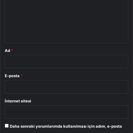
r
u
m
*
Ad
*
E-posta
*
İnternet sitesi
Daha sonraki yorumlarımda kullanılması için adım, e-posta