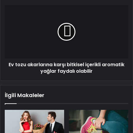
Ev
tozu
akarlarına
karşı
bitkisel
içerikli
aromatik
yağlar
faydalı
Ev tozu akarlarına karşı bitkisel içerikli aromatik
olabilir
yağlar faydalı olabilir
İlgili Makaleler