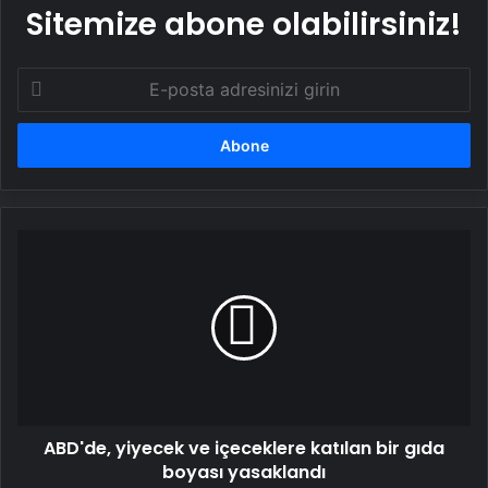
Sitemize abone olabilirsiniz!
E-
posta
adresinizi
girin
ABD'de,
yiyecek
ve
içeceklere
katılan
bir
gıda
boyası
yasaklandı
ABD'de, yiyecek ve içeceklere katılan bir gıda
boyası yasaklandı