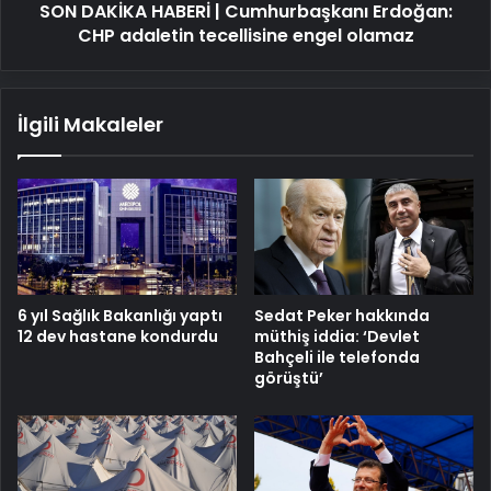
SON DAKİKA HABERİ | Cumhurbaşkanı Erdoğan:
engel
olamaz
CHP adaletin tecellisine engel olamaz
İlgili Makaleler
6 yıl Sağlık Bakanlığı yaptı
Sedat Peker hakkında
12 dev hastane kondurdu
müthiş iddia: ‘Devlet
Bahçeli ile telefonda
görüştü’