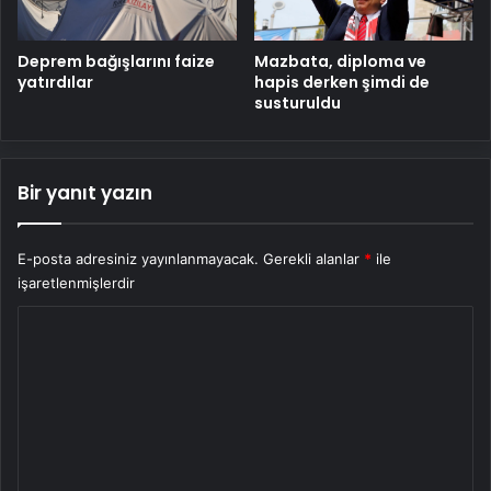
Deprem bağışlarını faize
Mazbata, diploma ve
yatırdılar
hapis derken şimdi de
susturuldu
Bir yanıt yazın
E-posta adresiniz yayınlanmayacak.
Gerekli alanlar
*
ile
işaretlenmişlerdir
Y
o
r
u
m
*