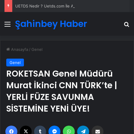
UETDS Nedir ? Uetds.com İle Akıllı Dijital Taşımacılık Yazılımı
Şahinbey Haber
Menü
A
Anasayfa
/
Genel
Genel
ROKETSAN Genel Müdürü
Murat İkinci CNN TÜRK’te |
YERLİ FÜZE SAVUNMA
SİSTEMİNE YENİ ÜYE!
Facebook
X
Tumblr
Messenger
WhatsApp
Telegram
Email'den paylaş