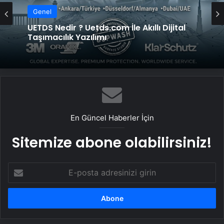
Genel
UETDS Nedir ? Uetds.com İle Akıllı Dijital
Taşımacılık Yazılımı
En Güncel Haberler İçin
Sitemize abone olabilirsiniz!
E-
posta
adresinizi
girin