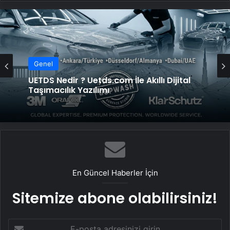
Genel
UETDS Nedir ? Uetds.com İle Akıllı Dijital
Taşımacılık Yazılımı
En Güncel Haberler İçin
Sitemize abone olabilirsiniz!
E-