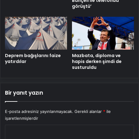
Bahçeli ile telefonda
görüştü’
Deprem bağışlarını faize
Mazbata, diploma ve
yatırdılar
hapis derken şimdi de
susturuldu
Bir yanıt yazın
E-posta adresiniz yayınlanmayacak.
Gerekli alanlar
*
ile
işaretlenmişlerdir
Y
o