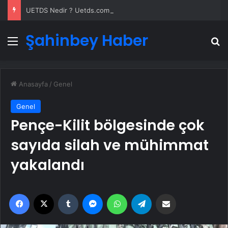
UETDS Nedir ? Uetds.com İle Akıllı Dijital Taşımacılık Yazılımı
Şahinbey Haber
Menü
A
Anasayfa
/
Genel
Genel
Pençe-Kilit bölgesinde çok
sayıda silah ve mühimmat
yakalandı
Facebook
X
Tumblr
Messenger
WhatsApp
Telegram
Email'den paylaş