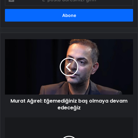
posta
adresinizi
girin
Murat
Ağırel:
Eğemediğiniz
baş
olmaya
devam
edeceğiz
Murat Ağırel: Eğemediğiniz baş olmaya devam
edeceğiz
Gaziantep'te
iki
araç