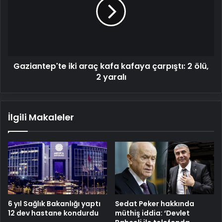
kafa
kafaya
çarpıştı:
2
ölü,
2
Gaziantep'te iki araç kafa kafaya çarpıştı: 2 ölü,
yaralı
2 yaralı
İlgili Makaleler
6 yıl Sağlık Bakanlığı yaptı
Sedat Peker hakkında
12 dev hastane kondurdu
müthiş iddia: ‘Devlet