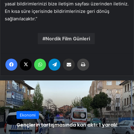
yasal bildirimlerinizi bize iletişim sayfası üzerinden iletiniz.
En kısa süre içerisinde bildirimlerinize geri dönüş
sağlanılacaktır.”
Nordik Film Günleri
Facebook
X
WhatsApp
Telegram
Email'den paylaş
Yaz
Ekonomi
Gençlerin tartışmasında kan aktı: 1 yaralı!