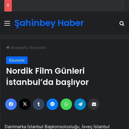
Şahinbey Haber
Menü
A
Anasayfa
/
Ekonomi
Ekonomi
Nordik Film Günleri
İstanbul’da başlıyor
Facebook
X
Tumblr
Messenger
WhatsApp
Telegram
Email'den paylaş
Danimarka İstanbul Başkonsolosluğu, İsveç İstanbul