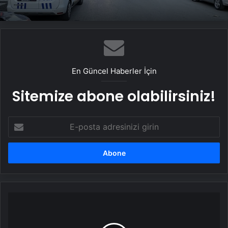
En Güncel Haberler İçin
Sitemize abone olabilirsiniz!
E-
posta
adresinizi
girin
AKM
Yeşilçam
Sineması'nda