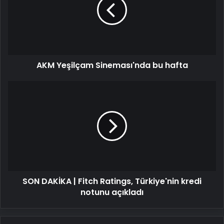
bu
hafta
AKM Yeşilçam Sineması'nda bu hafta
SON
DAKİKA
|
Fitch
Ratings,
Türkiye'nin
kredi
notunu
açıkladı
SON DAKİKA | Fitch Ratings, Türkiye'nin kredi
notunu açıkladı