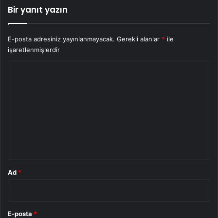
Bir yanıt yazın
E-posta adresiniz yayınlanmayacak.
Gerekli alanlar
*
ile
işaretlenmişlerdir
Y
o
r
u
m
*
Ad
*
E-posta
*