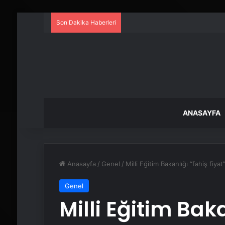
Son Dakika Haberleri
ANASAYFA
Anasayfa
/
Genel
/
Milli Eğitim Bakanlığı “fahiş fiy
Genel
Milli Eğitim Baka