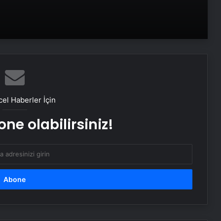
gün arayla kansere yenik düştüler
Dünya barışında kilit ülke Türkiye
mi?
Çanlar Netanyahu için mi çalıyor?
el Haberler İçin
Dikkat! Meteoroloji uyardı: 2 bölge 5
ne olabilirsiniz!
il için kuvvetli sağanak alarmı!