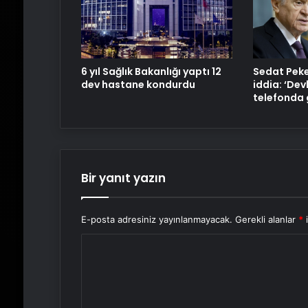
6 yıl Sağlık Bakanlığı yaptı 12
Sedat Peke
dev hastane kondurdu
iddia: ‘Dev
telefonda 
Bir yanıt yazın
E-posta adresiniz yayınlanmayacak.
Gerekli alanlar
*
i
Y
o
r
u