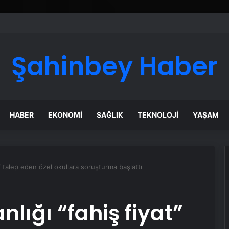
Şahinbey Haber
HABER
EKONOMI
SAĞLIK
TEKNOLOJI
YAŞAM
at” talep eden özel okullara soruşturma başlattı
nlığı “fahiş fiyat”