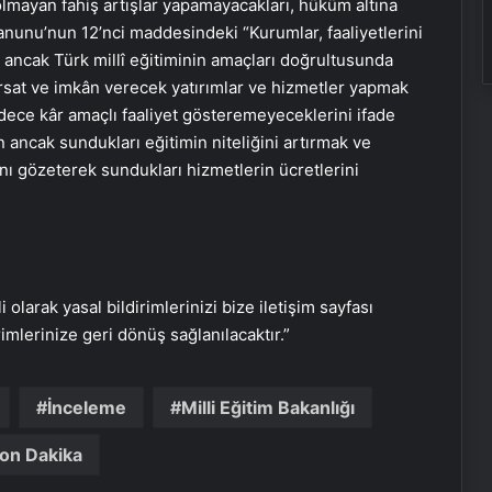
 olmayan fahiş artışlar yapamayacakları, hüküm altına
anunu’nun 12’nci maddesindeki “Kurumlar, faaliyetlerini
ncak Türk millî eğitiminin amaçları doğrultusunda
ırsat ve imkân verecek yatırımlar ve hizmetler yapmak
adece kâr amaçlı faaliyet gösteremeyeceklerini ifade
n ancak sundukları eğitimin niteliğini artırmak ve
ı gözeterek sundukları hizmetlerin ücretlerini
i olarak yasal bildirimlerinizi bize iletişim sayfası
rimlerinize geri dönüş sağlanılacaktır.”
İnceleme
Milli Eğitim Bakanlığı
Serjoy : Dijital Medya Ajansı, Google
Reklam Ajansı, SEO Ajansı ve Web
on Dakika
Tasarım Ajansı