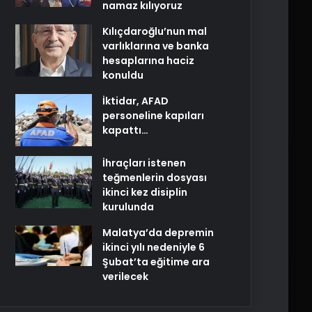
namaz kılıyoruz
Kılıçdaroğlu’nun mal
varlıklarına ve banka
hesaplarına haciz
konuldu
İktidar, AFAD
personeline kapıları
kapattı…
İhraçları istenen
teğmenlerin dosyası
ikinci kez disiplin
kurulunda
Malatya’da depremin
ikinci yılı nedeniyle 6
Şubat’ta eğitime ara
verilecek