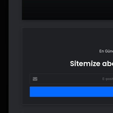
En Günc
Sitemize abo
E-
posta
adresinizi
girin