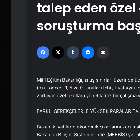
talep eden özel
soruşturma baş
Facebook
X
Tumblr
Messenger
Email'den paylaş
Millî Eğitim Bakanlığı, artış sınırları üzerinde
(okul öncesi 1, 5 ve 9. sınıflar) fahiş fiyat uygu
zorlayan özel okullara yönelik titiz bir çalışma 
FARKLI GEREKÇELERLE YÜKSEK PARALAR TA
Bakanlık, velilerin ekonomik çıkarlarını koruma
Bakanlığı Bilişim Sistemlerinde (MEBBİS) yer ala