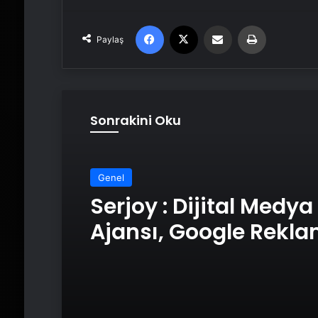
Facebook
X
Email'den paylaş
Yaz
Paylaş
Sonrakini Oku
Genel
Serjoy : Dijital Medya
Ajansı, Google Rekl
Ajansı, SEO Ajansı v
Tasarım Ajansı