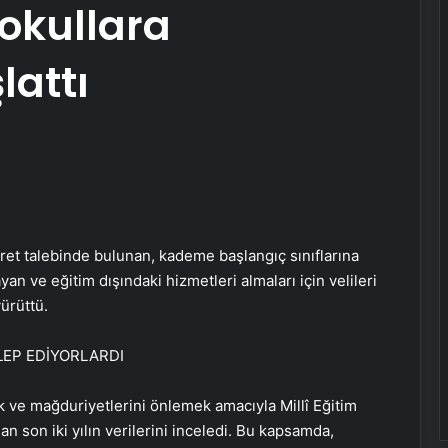
 okullara
lattı
 ücret talebinde bulunan, kademe başlangıç sınıflarına
layan ve eğitim dışındaki hizmetleri almaları için velileri
yürüttü.
LEP EDİYORLARDI
k ve mağduriyetlerini önlemek amacıyla Millî Eğitim
n son iki yılın verilerini inceledi. Bu kapsamda,