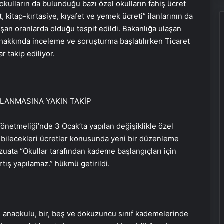
okulların da bulunduğu bazı özel okulların fahiş ücret
üt, kitap-kırtasiye, kıyafet ve yemek ücreti” ilanlarının da
 aşan oranlarda olduğu tespit edildi. Bakanlığa ulaşan
r hakkında inceleme ve soruşturma başlatılırken Ticaret
r takip ediliyor.
LANMASINA YAKIN TAKİP
Yönetmeliği’nde 3 Ocak’ta yapılan değişiklikle özel
debilecekleri ücretler konusunda yeni bir düzenleme
uata “Okullar tarafından kademe başlangıçları için
tış yapılamaz.” hükmü getirildi.
 anaokulu, bir, beş ve dokuzuncu sınıf kademelerinde