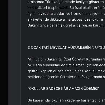
aralarında Türkiye genelinde faaliyet gösteren 
ilan ettikleri tespit edildi. Bu özel okulların “et
ilgili mevzuatlara aykırı ve hizmetin maliyetini
şikâyetler de dikkate alınarak bazı özel okulla
Bakanlığınca da fahiş ücret artışı yapan kurumla
3 OCAK’TAKİ MEVZUAT HÜKÜMLERİNİN UYGU
Millî Eğitim Bakanlığı, Özel Öğretim Kurumları 
okulların sundukları eğitim hizmeti için ilan e
getirdi. Yapılan düzenleme ile söz konusu mevz
belirlenen öğrenim ücretlerinde fahiş oranda ar
“OKULLAR SADECE KÂR AMACI GÜDEMEZ”
Bu kapsamda, okulların kademe başlangıcı olan