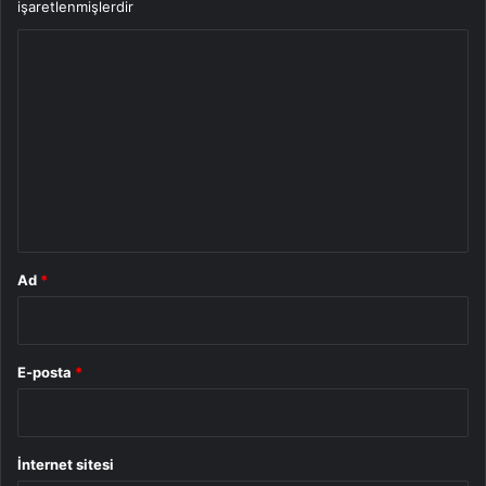
işaretlenmişlerdir
Y
o
r
u
m
*
Ad
*
E-posta
*
İnternet sitesi