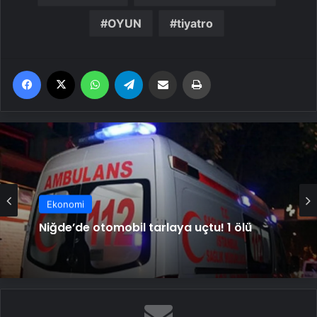
OYUN
tiyatro
Facebook
X
WhatsApp
Telegram
Email'den paylaş
Yaz
Ekonomi
Niğde’de otomobil tarlaya uçtu! 1 ölü