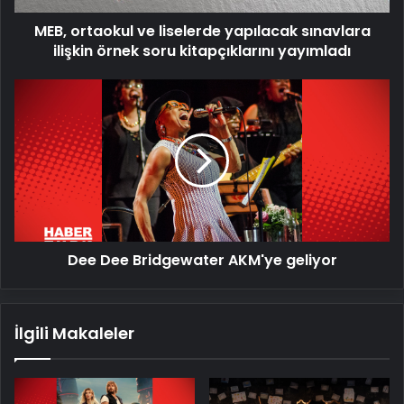
soru
MEB, ortaokul ve liselerde yapılacak sınavlara
kitapçıklarını
yayımladı
ilişkin örnek soru kitapçıklarını yayımladı
Dee
Dee
Bridgewater
AKM'ye
geliyor
Dee Dee Bridgewater AKM'ye geliyor
İlgili Makaleler