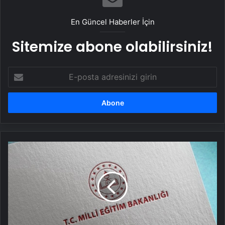
En Güncel Haberler İçin
Sitemize abone olabilirsiniz!
E-
posta
adresinizi
girin
MEB,
ortaokul
ve
liselerde
yapılacak
sınavlara
ilişkin
örnek