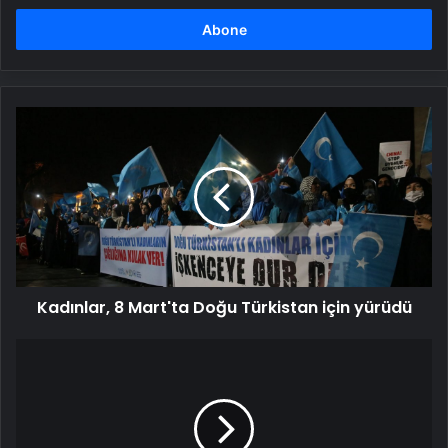
adresinizi
girin
Kadınlar,
8
Mart'ta
Doğu
Türkistan
için
yürüdü
Kadınlar, 8 Mart'ta Doğu Türkistan için yürüdü
Deprem
geçti,
sarsıntı
hissi
kaldı: