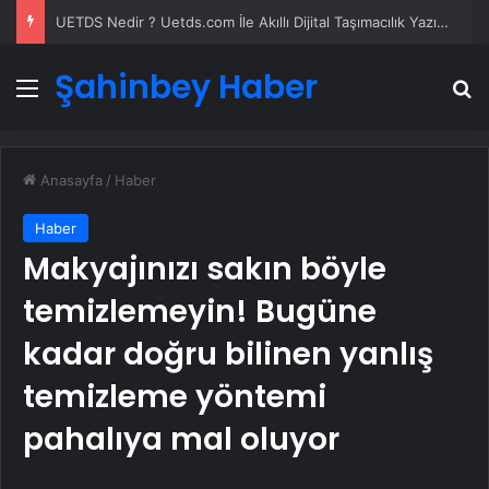
UETDS Nedir ? Uetds.com İle Akıllı Dijital Taşımacılık Yazılımı
Şahinbey Haber
Menü
A
Anasayfa
/
Haber
Haber
Makyajınızı sakın böyle
temizlemeyin! Bugüne
kadar doğru bilinen yanlış
temizleme yöntemi
pahalıya mal oluyor