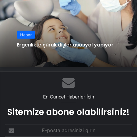
Haber
Ergenlikte çürük dişler asosyal yapıyor
En Güncel Haberler İçin
Sitemize abone olabilirsiniz!
E-
posta