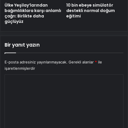
Ülke Yeşilay’larından
10 bin ebeye simülatör
bağımlılıklara karşı anlamlı
destekli normal doğum
çağrı: Birlikte daha
eğitimi
güçlüyüz
Bir yanıt yazın
E-posta adresiniz yayınlanmayacak.
Gerekli alanlar
*
ile
işaretlenmişlerdir
Y
o
r
u
m
*