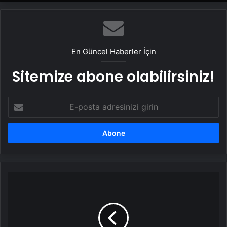
En Güncel Haberler İçin
Sitemize abone olabilirsiniz!
E-
posta
adresinizi
girin
Spor
yaparken
tehditlere
karşı
uyanık