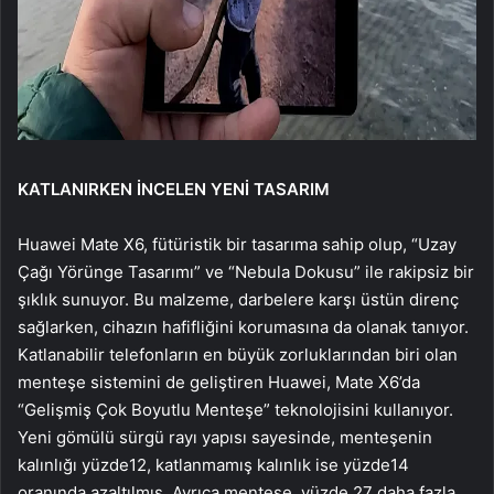
KATLANIRKEN İNCELEN YENİ TASARIM
Huawei Mate X6, fütüristik bir tasarıma sahip olup, “Uzay
Çağı Yörünge Tasarımı” ve “Nebula Dokusu” ile rakipsiz bir
şıklık sunuyor. Bu malzeme, darbelere karşı üstün direnç
sağlarken, cihazın hafifliğini korumasına da olanak tanıyor.
Katlanabilir telefonların en büyük zorluklarından biri olan
menteşe sistemini de geliştiren Huawei, Mate X6’da
“Gelişmiş Çok Boyutlu Menteşe” teknolojisini kullanıyor.
Yeni gömülü sürgü rayı yapısı sayesinde, menteşenin
kalınlığı yüzde12, katlanmamış kalınlık ise yüzde14
oranında azaltılmış. Ayrıca menteşe, yüzde 27 daha fazla