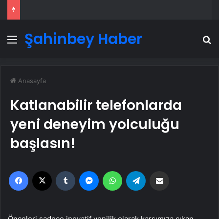
Şahinbey Haber
Menü
A
Anasayfa
Katlanabilir telefonlarda
yeni deneyim yolculuğu
başlasın!
Facebook
X
Tumblr
Messenger
WhatsApp
Telegram
Email'den paylaş
Önceleri sadece inovatif yenilik olarak karşımıza çıkan