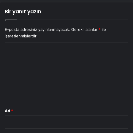
Bir yanıt yazın
E-posta adresiniz yayınlanmayacak.
Gerekli alanlar
*
ile
işaretlenmişlerdir
Y
o
r
u
m
*
Ad
*