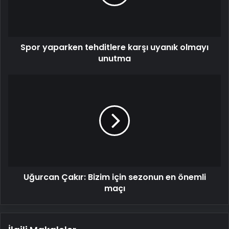
olmayı
unutma
Spor yaparken tehditlere karşı uyanık olmayı
unutma
Uğurcan
Çakır:
Bizim
için
sezonun
en
önemli
maçı
Uğurcan Çakır: Bizim için sezonun en önemli
maçı