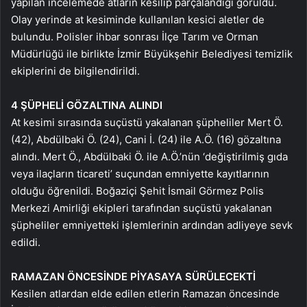
yapılan incelemede atların kesilip parçalandığı görüldü.
Olay yerinde at kesiminde kullanılan kesici aletler de
bulundu. Polisler ihbar sonrası İlçe Tarım ve Orman
Müdürlüğü ile birlikte İzmir Büyükşehir Belediyesi temizlik
ekiplerini de bilgilendirildi.
4 ŞÜPHELİ GÖZALTINA ALINDI
At kesimi sırasında suçüstü yakalanan şüpheliler Mert Ö.
(42), Abdülbaki Ö. (24), Cani İ. (24) ile A.Ö. (16) gözaltına
alındı. Mert Ö., Abdülbaki Ö. ile A.Ö.’nün ‘değiştirilmiş gıda
veya ilaçların ticareti’ suçundan emniyette kayıtlarının
olduğu öğrenildi. Boğaziçi Şehit İsmail Görmez Polis
Merkezi Amirliği ekipleri tarafından suçüstü yakalanan
şüpheliler emniyetteki işlemlerinin ardından adliyeye sevk
edildi.
RAMAZAN ÖNCESİNDE PİYASAYA SÜRÜLECEKTİ
Kesilen atlardan elde edilen etlerin Ramazan öncesinde