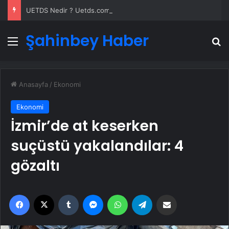
UETDS Nedir ? Uetds.com İle Akıllı Dijital Taşımacılık Yazılımı
Şahinbey Haber
Menü
A
Anasayfa
/
Ekonomi
Ekonomi
İzmir’de at keserken
suçüstü yakalandılar: 4
gözaltı
Facebook
X
Tumblr
Messenger
WhatsApp
Telegram
Email'den paylaş