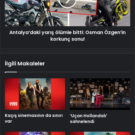
Özgen’in
korkunç
sonu!
Antalya’daki yarış ölümle bitti: Osman Özgen’in
korkunç sonu!
İlgili Makaleler
Kaçış sinemasının da sınırı
‘Uçan Hollandalı’
var
sahnelendi