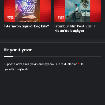
İnternetin ağırlığı kaç kilo?
İstanbul Film Festivali 11
Nisan’da başlıyor
Bir yanıt yazın
E-posta adresiniz yayınlanmayacak.
Gerekli alanlar
*
ile
işaretlenmişlerdir
Y
o
r
u