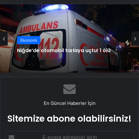
Ekonomi
Niğde’de otomobil tarlaya uçtu! 1 ölü
En Güncel Haberler İçin
Sitemize abone olabilirsiniz!
E-