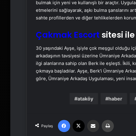
bulmak için yeni ve kullanışlı bir araçtır. Uygula
etmelerini sağlayarak, aşkı bulma şanslarını art
sahte profillerden ve diğer tehlikelerden koru
Çakmak Escort
sitesi il
30 yaşındaki Ayşe, işiyle çok meşgul olduğu iç
arkadaşının tavsiyesi üzerine Ümraniye Arkada
ilgi alanlarına sahip olan Berk ile eşleşti. İkili,
çıkmaya başladılar. Ayşe, Berk'i Ümraniye Ark
göre, Ümraniye Arkadaş Uygulaması, yeni insanl
ataköy
haber
Facebook
X
Email'den paylaş
Yaz
Paylaş