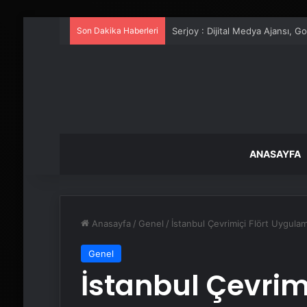
Son Dakika Haberleri
UETDS Nedir ? Uetds.com İle Akıll
ANASAYFA
Anasayfa
/
Genel
/
İstanbul Çevrimiçi Flört Uygulam
Genel
İstanbul Çevrimi