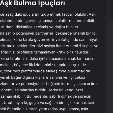
e Aşk Bulma İpuçları
 aşağıdaki ipuçlarını takip etmek faydalı olabilir: Aşkı
arından biri, çevrimiçi tanışma platformlarında etkili
tururken, dikkatlice seçilmiş ve doğru bilgiler
arına sahip potansiyel partnerleri çekmede önemli bir rol
 olması, karşı tarafa güven verir ve iletişimde samimiyeti
 belirtmek, beklentilerinizi açıkça ifade etmenizi sağlar ve
aflarınız, profilinizi tamamlayan kritik bir unsurdur.
 karşı tarafın sizi daha iyi tanımasına olanak tanırsınız.
tmalıdır, böylece ilk izleniminiz olumlu bir şekilde
mak, çevrimiçi platformlarda etkileşimde bulunmak da
leyerek beğendiğiniz kişilere samimi ve ilgi çekici
andırır ve potansiyel bir bağlantı kurma şansını artırır.
 önemli adımlardan biridir. Herkesin kendi özel
 zaman alabilir. Bu nedenle, sabırlı olmak ve sürecin
ır. Unutmayın ki, güçlü ve sağlam bir ilişki kurmak için
tmek önemlidir. Ümraniye arkadaş uygulaması, aşkı