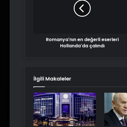
eserleri
Hollanda'da
çalındı
Romanya'nın en değerli eserleri
Hollanda'da çalındı
İlgili Makaleler