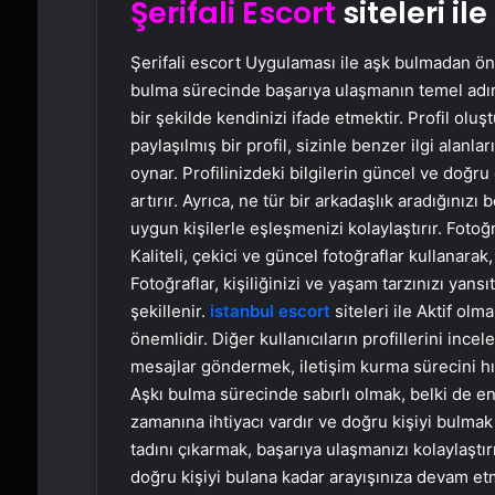
Şerifali Escort
siteleri il
Şerifali escort Uygulaması ile aşk bulmadan önce
bulma sürecinde başarıya ulaşmanın temel adıml
bir şekilde kendinizi ifade etmektir. Profil oluş
paylaşılmış bir profil, sizinle benzer ilgi alanl
oynar. Profilinizdeki bilgilerin güncel ve doğru
artırır. Ayrıca, ne tür bir arkadaşlık aradığınızı
uygun kişilerle eşleşmenizi kolaylaştırır. Fotoğr
Kaliteli, çekici ve güncel fotoğraflar kullanarak,
Fotoğraflar, kişiliğinizi ve yaşam tarzınızı yansı
şekillenir.
istanbul escort
siteleri ile Aktif ol
önemlidir. Diğer kullanıcıların profillerini ince
mesajlar göndermek, iletişim kurma sürecini hızl
Aşkı bulma sürecinde sabırlı olmak, belki de en
zamanına ihtiyacı vardır ve doğru kişiyi bulmak
tadını çıkarmak, başarıya ulaşmanızı kolaylaştır
doğru kişiyi bulana kadar arayışınıza devam e