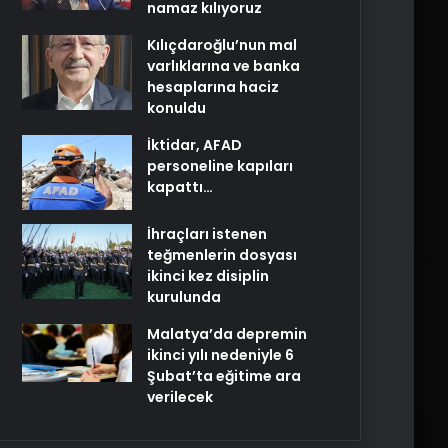
namaz kılıyoruz
Kılıçdaroğlu’nun mal
varlıklarına ve banka
hesaplarına haciz
konuldu
İktidar, AFAD
personeline kapıları
kapattı…
İhraçları istenen
teğmenlerin dosyası
ikinci kez disiplin
kurulunda
Malatya’da depremin
ikinci yılı nedeniyle 6
Şubat’ta eğitime ara
verilecek