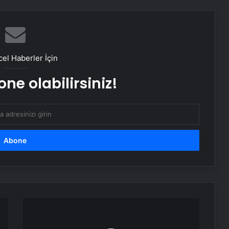
Mayıs ayında kar sürprizi
Aynı okulda görev yapıyorlardı! 2
el Haberler İçin
gün arayla kansere yenik düştüler
ne olabilirsiniz!
Dünya barışında kilit ülke Türkiye
mi?
Çanlar Netanyahu için mi çalıyor?
Dikkat! Meteoroloji uyardı: 2 bölge 5
il için kuvvetli sağanak alarmı!
Mavi
Lisans
ile