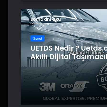
Sonrakini Oku
Genel
UETDS Nedir ? Uetds.
Akıllı Dijital Taşımacı
Yazılımı