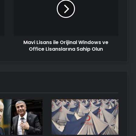
Serjoy : Dijital Medya Ajansı, Google
Orijinal
Reklam Ajansı, SEO Ajansı ve Web
Windows
Tasarım Ajansı
ve
Office
Lisanslarına
UETDS Nedir ? Uetds.com İle Akıllı
Dijital Taşımacılık Yazılımı
Sahip
Mavi Lisans ile Orijinal Windows ve
Olun
Office Lisanslarına Sahip Olun
Yeni Dünya Düzensizliği Çağında
Türk Dış Politikası ve Hakan Fidan
Faktörü
Savunma Sanayinde Güncel, Doğru
ve Teknik Haberler
Datahost İle Güvenilir Sunucu
Hizmetleri