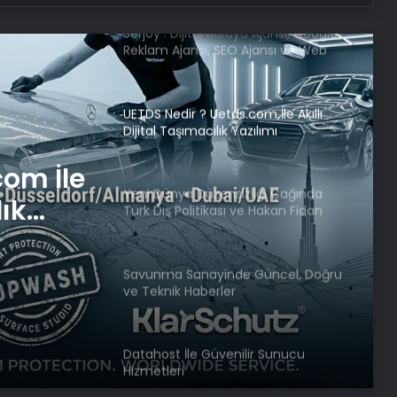
Serjoy : Dijital Medya Ajansı, Google
Reklam Ajansı, SEO Ajansı ve Web
Tasarım Ajansı
UETDS Nedir ? Uetds.com İle Akıllı
Dijital Taşımacılık Yazılımı
com İle
Yeni Dünya Düzensizliği Çağında
lık
Türk Dış Politikası ve Hakan Fidan
Faktörü
Savunma Sanayinde Güncel, Doğru
ve Teknik Haberler
Datahost İle Güvenilir Sunucu
Hizmetleri