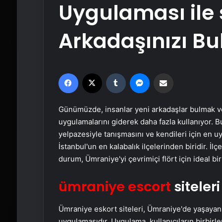
Uygulaması ile 
Arkadaşınızı Bu
Facebook
X
Tumblr
Messenger
Email'den paylaş
Günümüzde, insanlar yeni arkadaşlar bulmak vey
uygulamalarını giderek daha fazla kullanıyor. B
yelpazesiyle tanışmasını ve kendileri için en uy
İstanbul'un en kalabalık ilçelerinden biridir. İ
durum, Ümraniye'yi çevrimiçi flört için ideal bi
ümraniye escort
siteler
Ümraniye eskort siteleri, Ümraniye'de yaşayan i
uygulamasıdır. Uygulama, kullanıcıların birbirle