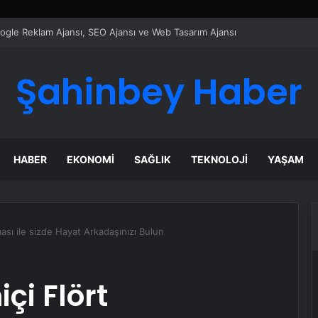
ı Dijital Taşımacılık Yazılımı
Şahinbey Haber
HABER
EKONOMI
SAĞLIK
TEKNOLOJI
YAŞAM
ası ile sizde Hayat Arkadaşınızı Bulun
çi Flört