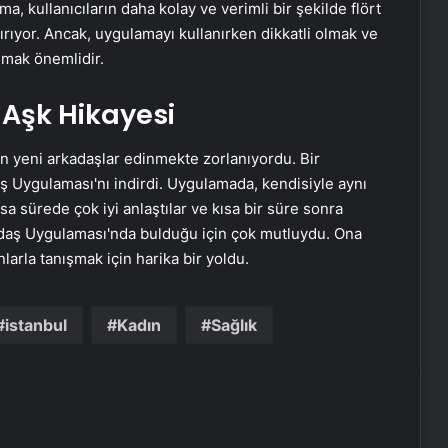
ma, kullanıcıların daha kolay ve verimli bir şekilde flört
ırıyor. Ancak, uygulamayı kullanırken dikkatli olmak ve
nmak önemlidir.
Mayıs ayında kar sürprizi
e Aşk Hikayesi
Aynı okulda görev yapıyorlardı! 2
in yeni arkadaşlar edinmekte zorlanıyordu. Bir
gün arayla kansere yenik düştüler
ş Uygulaması'nı indirdi. Uygulamada, kendisiyle aynı
 kısa sürede çok iyi anlaştılar ve kısa bir süre sonra
adaş Uygulaması'nda bulduğu için çok mutluydu. Ona
Dünya barışında kilit ülke Türkiye
mi?
arla tanışmak için harika bir yoldu.
Çanlar Netanyahu için mi çalıyor?
istanbul
Kadın
Sağlık
Dikkat! Meteoroloji uyardı: 2 bölge 5
il için kuvvetli sağanak alarmı!