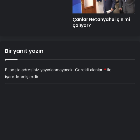
Çanlar Netanyahu için mi
çalıyor?
Bir yanıt yazın
E-posta adresiniz yayınlanmayacak.
Gerekli alanlar
*
ile
işaretlenmişlerdir
Y
o
r
u
m
*