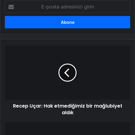
E-
posta
adresinizi
girin
Recep
Uçar:
Hak
etmediğimiz
bir
mağlubiyet
aldık
Recep Uçar: Hak etmediğimiz bir mağlubiyet
aldık
Aziz
Yıldırım'dan