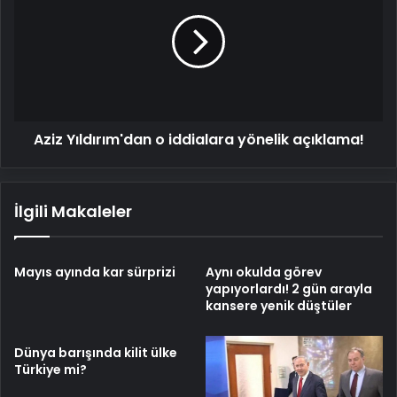
o
iddialara
yönelik
açıklama!
Aziz Yıldırım'dan o iddialara yönelik açıklama!
İlgili Makaleler
Mayıs ayında kar sürprizi
Aynı okulda görev
yapıyorlardı! 2 gün arayla
kansere yenik düştüler
Dünya barışında kilit ülke
Türkiye mi?