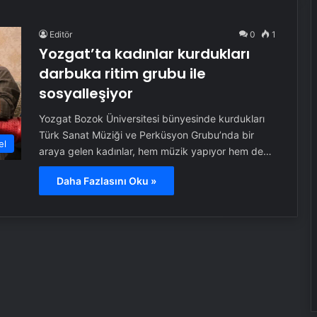
Editör
0
1
Yozgat’ta kadınlar kurdukları
darbuka ritim grubu ile
sosyalleşiyor
Yozgat Bozok Üniversitesi bünyesinde kurdukları
Türk Sanat Müziği ve Perküsyon Grubu’nda bir
el
araya gelen kadınlar, hem müzik yapıyor hem de…
Daha Fazlasını Oku »