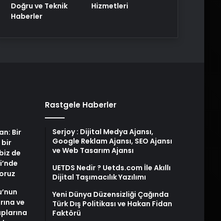
Doğru ve Teknik
Hizmetleri
Haberler
Rastgele Haberler
Serjoy : Dijital Medya Ajansı,
an: Bir
Google Reklam Ajansı, SEO Ajansı
 bir
ve Web Tasarım Ajansı
biz de
i’nde
UETDS Nedir ? Uetds.com İle Akıllı
yoruz
Dijital Taşımacılık Yazılımı
u’nun
Yeni Dünya Düzensizliği Çağında
arına ve
Türk Dış Politikası ve Hakan Fidan
plarına
Faktörü