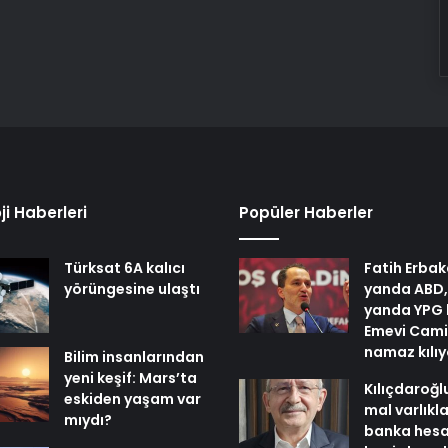
ji Haberleri
Popüler Haberler
Türksat 6A kalıcı
Fatih Erbak
yörüngesine ulaştı
yanda ABD,
yanda YPG 
Emevi Cami
namaz kılı
Bilim insanlarından
yeni keşif: Mars’ta
Kılıçdaroğl
eskiden yaşam var
mal varlıkl
mıydı?
banka hesa