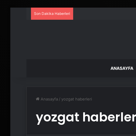
Son Dakika Haberleri
ANASAYFA
Anasayfa
/
yozgat haberleri
yozgat haberler