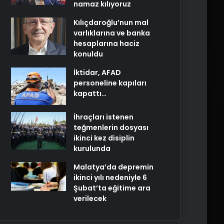
namaz kılıyoruz
Kılıçdaroğlu’nun mal
varlıklarına ve banka
hesaplarına haciz
konuldu
İktidar, AFAD
personeline kapıları
kapattı…
İhraçları istenen
teğmenlerin dosyası
ikinci kez disiplin
kurulunda
Malatya’da depremin
ikinci yılı nedeniyle 6
Şubat’ta eğitime ara
verilecek