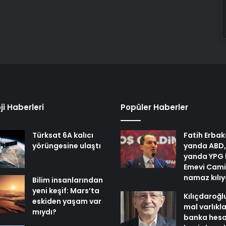
ji Haberleri
Popüler Haberler
Türksat 6A kalıcı
Fatih Erbak
yörüngesine ulaştı
yanda ABD,
yanda YPG 
Emevi Cami
namaz kılı
Bilim insanlarından
yeni keşif: Mars’ta
Kılıçdaroğl
eskiden yaşam var
mal varlıkl
mıydı?
banka hesa