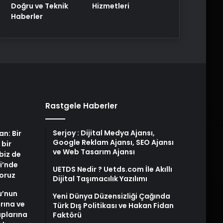
Doğru ve Teknik
Hizmetleri
Haberler
Rastgele Haberler
Serjoy : Dijital Medya Ajansı,
an: Bir
Google Reklam Ajansı, SEO Ajansı
 bir
ve Web Tasarım Ajansı
biz de
i’nde
UETDS Nedir ? Uetds.com İle Akıllı
yoruz
Dijital Taşımacılık Yazılımı
u’nun
Yeni Dünya Düzensizliği Çağında
arına ve
Türk Dış Politikası ve Hakan Fidan
plarına
Faktörü