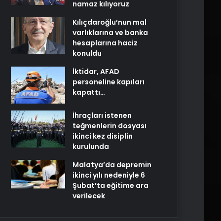
namaz kılıyoruz
Kılıçdaroğlu’nun mal
varlıklarına ve banka
hesaplarına haciz
konuldu
İktidar, AFAD
personeline kapıları
kapattı…
İhraçları istenen
teğmenlerin dosyası
ikinci kez disiplin
kurulunda
Malatya’da depremin
ikinci yılı nedeniyle 6
Şubat’ta eğitime ara
verilecek