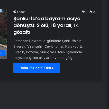
Editör
0
0
Şanlıurfa’da bayram acıya
dönüştü: 2 ölü, 18 yaralı, 14
gözaltı
Ramazan Bayramı 2. gününde Şanlıurfa’nın
Siverek, Viranşehir, Ceylanpınar, Karaköprü,
Birecik, Bozova, Suruç ve Hilvan İlçelerinde
mi
meydana gelen olaylar bayrama gölge…
Daha Fazlasını Oku »