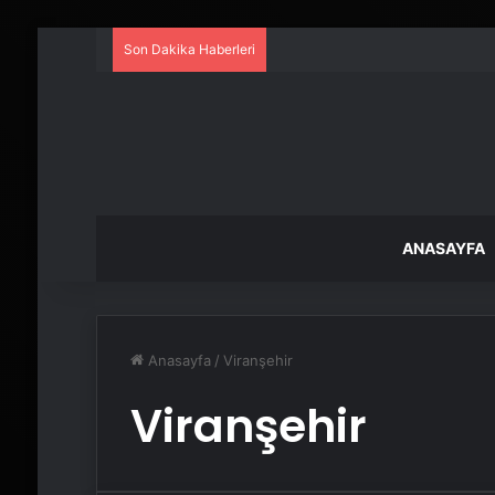
Son Dakika Haberleri
ANASAYFA
Anasayfa
/
Viranşehir
Viranşehir