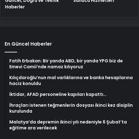
Güncel, Doğru ve Teknik
Sunucu Hizmetleri
Haberler
En Güncel Haberler
Fatih Erbakan: Bir yanda ABD, bir yanda YPG biz de
Emevi Camii’nde namaz kılıyoruz
Kılıçdaroğlu’nun mal varlıklarına ve banka hesaplarına
haciz konuldu
İktidar, AFAD personeline kapıları kapattı…
İhraçları istenen teğmenlerin dosyası ikinci kez disiplin
kurulunda
Malatya’da depremin ikinci yılı nedeniyle 6 Şubat’ta
eğitime ara verilecek