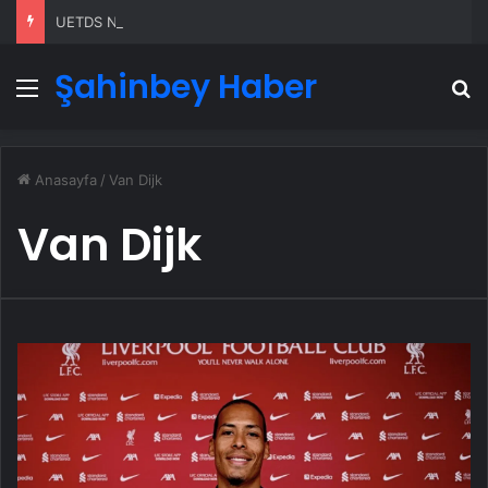
UETDS Nedir ? Uetds.com İle Akıllı Dijital Taşımacılık Yazılımı
Şahinbey Haber
Menü
A
Anasayfa
/
Van Dijk
Van Dijk