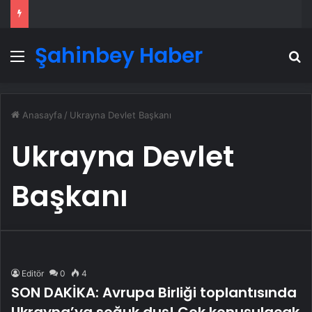
Şahinbey Haber
Menü
A
Anasayfa
/
Ukrayna Devlet Başkanı
Ukrayna Devlet
Başkanı
Editör
0
4
SON DAKİKA: Avrupa Birliği toplantısında