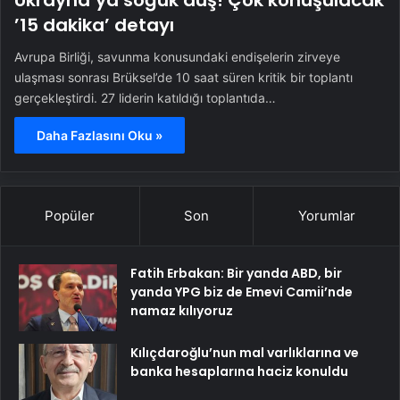
Ukrayna’ya soğuk duş! Çok konuşulacak
’15 dakika’ detayı
Avrupa Birliği, savunma konusundaki endişelerin zirveye
ulaşması sonrası Brüksel’de 10 saat süren kritik bir toplantı
gerçekleştirdi. 27 liderin katıldığı toplantıda…
Daha Fazlasını Oku »
Popüler
Son
Yorumlar
Fatih Erbakan: Bir yanda ABD, bir
yanda YPG biz de Emevi Camii’nde
namaz kılıyoruz
Kılıçdaroğlu’nun mal varlıklarına ve
banka hesaplarına haciz konuldu