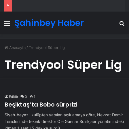
Şahinbey Haber
Menü
A
Anasayfa
/
Trendyool Süper Lig
Trendyool Süper Lig
Editör
0
1
Beşiktaş’ta Bobo sürprizi
Siyah-beyazlı kulüpten yapılan açıklamaya göre, Nevzat Demir
Tesisleri’nde teknik direktör Ole Gunnar Solskjaer yönetimindeki
idman 1 saat 15 dakika sürdü.…