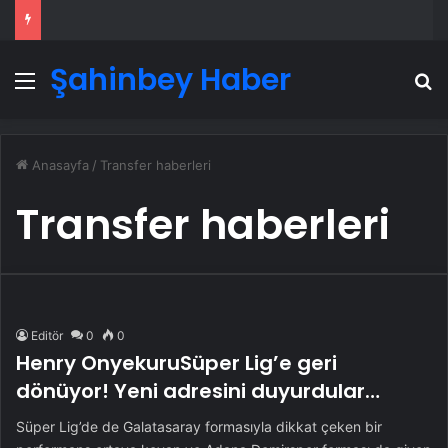
Şahinbey Haber
Menü
A
Anasayfa
/
Transfer haberleri
Transfer haberleri
Editör
0
0
Henry OnyekuruSüper Lig’e geri
dönüyor! Yeni adresini duyurdular…
Süper Lig’de de Galatasaray formasıyla dikkat çeken bir