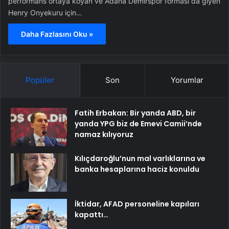
performans ortaya koyan ve Adana Demirspor forması da giyen
Henry Onyekuru için…
Daha Fazlasını Oku »
Popüler
Son
Yorumlar
Fatih Erbakan: Bir yanda ABD, bir
yanda YPG biz de Emevi Camii’nde
namaz kılıyoruz
Kılıçdaroğlu’nun mal varlıklarına ve
banka hesaplarına haciz konuldu
İktidar, AFAD personeline kapıları
kapattı…