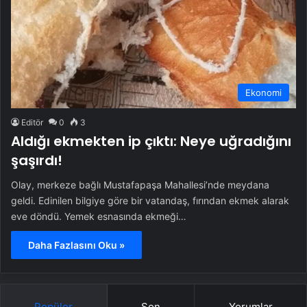
Ekonomi
Editör
0
3
Aldığı ekmekten ip çıktı: Neye uğradığını
şaşırdı!
Olay, merkeze bağlı Mustafapaşa Mahallesi’nde meydana
geldi. Edinilen bilgiye göre bir vatandaş, fırından ekmek alarak
eve döndü. Yemek esnasında ekmeği…
Daha Fazlasını Oku »
Popüler
Son
Yorumlar