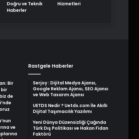
Doğru ve Teknik
Hizmetleri
Haberler
Rastgele Haberler
Serjoy : Dijital Medya Ajansı,
an: Bir
Google Reklam Ajansı, SEO Ajansı
 bir
ve Web Tasarım Ajansı
biz de
i’nde
UETDS Nedir ? Uetds.com İle Akıllı
yoruz
Dijital Taşımacılık Yazılımı
u’nun
Yeni Dünya Düzensizliği Çağında
arına ve
Türk Dış Politikası ve Hakan Fidan
plarına
Faktörü