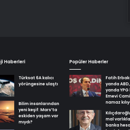
ji Haberleri
Popüler Haberler
Türksat 6A kalıcı
Fatih Erbak
yörüngesine ulaştı
yanda ABD,
yanda YPG 
Emevi Cami
namaz kılı
Bilim insanlarından
yeni keşif: Mars’ta
Kılıçdaroğl
eskiden yaşam var
mal varlıkl
mıydı?
banka hesa