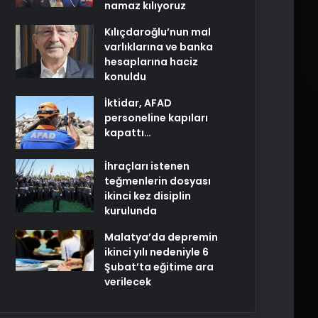
namaz kılıyoruz
Kılıçdaroğlu’nun mal
varlıklarına ve banka
hesaplarına haciz
konuldu
İktidar, AFAD
personeline kapıları
kapattı…
İhraçları istenen
teğmenlerin dosyası
ikinci kez disiplin
kurulunda
Malatya’da depremin
ikinci yılı nedeniyle 6
Şubat’ta eğitime ara
verilecek