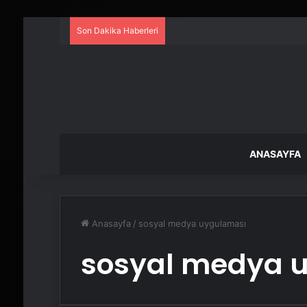
Son Dakika Haberleri
ANASAYFA
Anasayfa
/
sosyal medya uygulaması
sosyal medya 