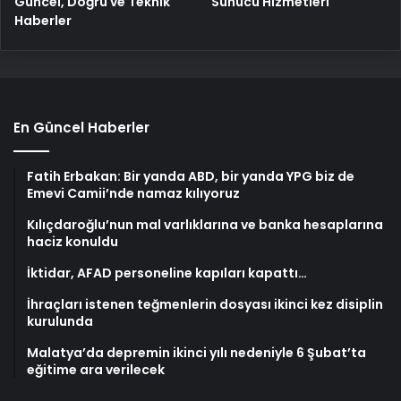
Güncel, Doğru ve Teknik
Sunucu Hizmetleri
Haberler
En Güncel Haberler
Fatih Erbakan: Bir yanda ABD, bir yanda YPG biz de
Emevi Camii’nde namaz kılıyoruz
Kılıçdaroğlu’nun mal varlıklarına ve banka hesaplarına
haciz konuldu
İktidar, AFAD personeline kapıları kapattı…
İhraçları istenen teğmenlerin dosyası ikinci kez disiplin
kurulunda
Malatya’da depremin ikinci yılı nedeniyle 6 Şubat’ta
eğitime ara verilecek