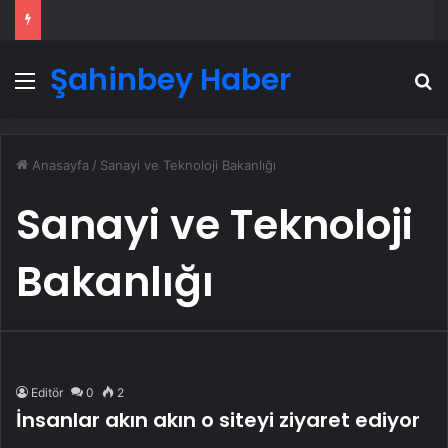
Şahinbey Haber
Menü
A
Anasayfa
/
Sanayi ve Teknoloji Bakanlığı
Sanayi ve Teknoloji
Bakanlığı
Editör
0
2
İnsanlar akın akın o siteyi ziyaret ediyor