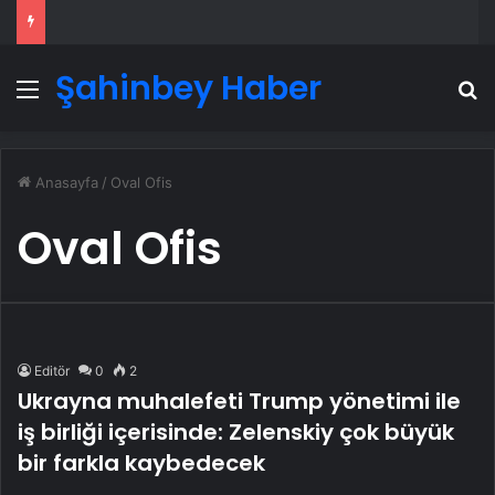
Şahinbey Haber
Menü
A
Anasayfa
/
Oval Ofis
Oval Ofis
Editör
0
2
Ukrayna muhalefeti Trump yönetimi ile
iş birliği içerisinde: Zelenskiy çok büyük
bir farkla kaybedecek