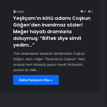
Editör
0
2
Yeşilçam’ın kötü adamı Coşkun
Göğen’den inanılmaz sözler!
Meğer hayatı dramlarla
doluymuş: “Biftek diye simit
yedim…”
Türk sinemasının emektar isimlerinden Coşkun
Göğen, nam-ı diğer “Tecavüzcü Coşkun”, hem
acısıyla hem tatlısıyla geçen hayat hikâyesini
samimi bir dille…
Daha Fazlasını Oku »