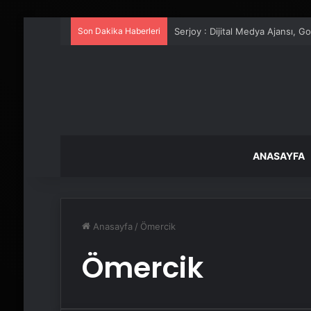
Son Dakika Haberleri
Serjoy : Dijital Medya Ajansı, 
ANASAYFA
Anasayfa
/
Ömercik
Ömercik