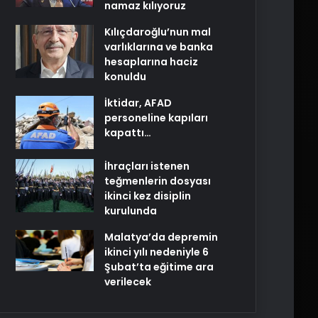
namaz kılıyoruz
Kılıçdaroğlu’nun mal
varlıklarına ve banka
hesaplarına haciz
konuldu
İktidar, AFAD
personeline kapıları
kapattı…
İhraçları istenen
teğmenlerin dosyası
ikinci kez disiplin
kurulunda
Malatya’da depremin
ikinci yılı nedeniyle 6
Şubat’ta eğitime ara
verilecek