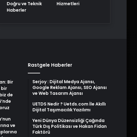
Doğru ve Teknik
Hizmetleri
Haberler
Rastgele Haberler
Serjoy : Dijital Medya Ajansı,
an: Bir
Google Reklam Ajansı, SEO Ajansı
 bir
ve Web Tasarım Ajansı
biz de
i’nde
UETDS Nedir ? Uetds.com İle Akıllı
yoruz
Dijital Taşımacılık Yazılımı
u’nun
Yeni Dünya Düzensizliği Çağında
arına ve
Türk Dış Politikası ve Hakan Fidan
plarına
Faktörü