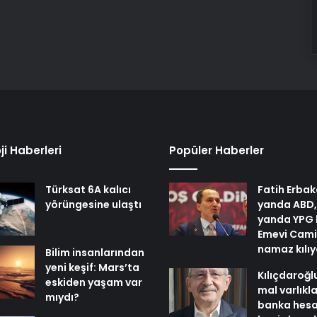
ji Haberleri
Popüler Haberler
Türksat 6A kalıcı
Fatih Erbak
yörüngesine ulaştı
yanda ABD,
yanda YPG 
Emevi Cami
namaz kılı
Bilim insanlarından
yeni keşif: Mars’ta
Kılıçdaroğl
eskiden yaşam var
mal varlıkl
mıydı?
banka hesa