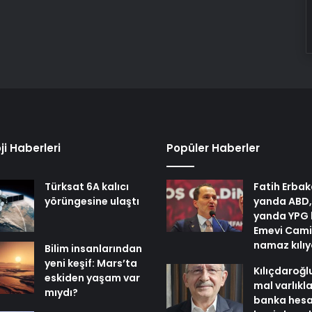
ji Haberleri
Popüler Haberler
Türksat 6A kalıcı
Fatih Erbak
yörüngesine ulaştı
yanda ABD,
yanda YPG 
Emevi Cami
namaz kılı
Bilim insanlarından
yeni keşif: Mars’ta
Kılıçdaroğl
eskiden yaşam var
mal varlıkl
mıydı?
banka hesa