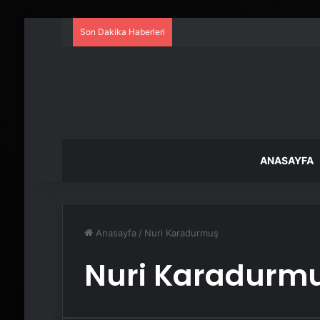
Son Dakika Haberleri
ANASAYFA
Anasayfa
/
Nuri Karadurmuş
Nuri Karadurm