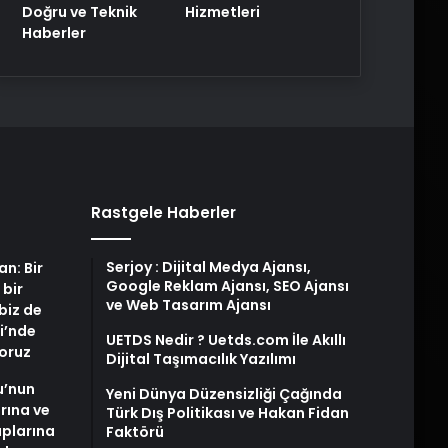
Doğru ve Teknik
Hizmetleri
Haberler
Rastgele Haberler
Serjoy : Dijital Medya Ajansı,
an: Bir
Google Reklam Ajansı, SEO Ajansı
 bir
ve Web Tasarım Ajansı
biz de
i’nde
UETDS Nedir ? Uetds.com İle Akıllı
yoruz
Dijital Taşımacılık Yazılımı
u’nun
Yeni Dünya Düzensizliği Çağında
arına ve
Türk Dış Politikası ve Hakan Fidan
plarına
Faktörü