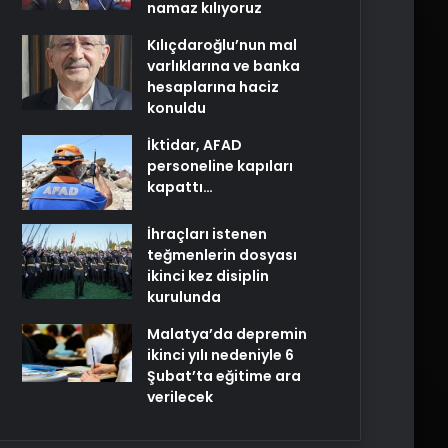
namaz kılıyoruz
Kılıçdaroğlu’nun mal
varlıklarına ve banka
hesaplarına haciz
konuldu
İktidar, AFAD
personeline kapıları
kapattı…
İhraçları istenen
teğmenlerin dosyası
ikinci kez disiplin
kurulunda
Malatya’da depremin
ikinci yılı nedeniyle 6
Şubat’ta eğitime ara
verilecek