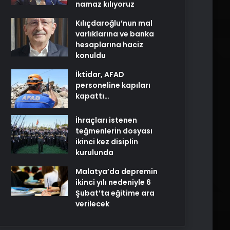
namaz kılıyoruz
Kılıçdaroğlu’nun mal
varlıklarına ve banka
hesaplarına haciz
konuldu
İktidar, AFAD
personeline kapıları
kapattı…
İhraçları istenen
teğmenlerin dosyası
ikinci kez disiplin
kurulunda
Malatya’da depremin
ikinci yılı nedeniyle 6
Şubat’ta eğitime ara
verilecek