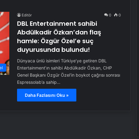
Editör
0
0
DBL Entertainment sahibi
Abdülkadir Özkan’dan flaş
hamle: Özgür Özel’e suç
duyurusunda bulundu!
Dünyaca ünlü isimleri Türkiye’ye getiren DBL
el
Entertainment’ın sahibi Abdülkadir Özkan, CHP
Genel Başkanı Özgür Özel’in boykot çağrısı sonrası
Espressolab’a sahip…
Daha Fazlasını Oku »