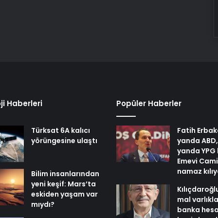
ji Haberleri
Popüler Haberler
Türksat 6A kalıcı
Fatih Erbak
yörüngesine ulaştı
yanda ABD,
yanda YPG 
Emevi Cami
namaz kılı
Bilim insanlarından
yeni keşif: Mars’ta
Kılıçdaroğl
eskiden yaşam var
mal varlıkl
mıydı?
banka hesa