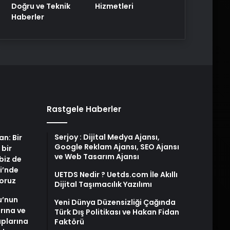
Doğru ve Teknik
Hizmetleri
Haberler
Rastgele Haberler
Serjoy : Dijital Medya Ajansı,
an: Bir
Google Reklam Ajansı, SEO Ajansı
 bir
ve Web Tasarım Ajansı
biz de
i’nde
UETDS Nedir ? Uetds.com İle Akıllı
yoruz
Dijital Taşımacılık Yazılımı
u’nun
Yeni Dünya Düzensizliği Çağında
arına ve
Türk Dış Politikası ve Hakan Fidan
plarına
Faktörü