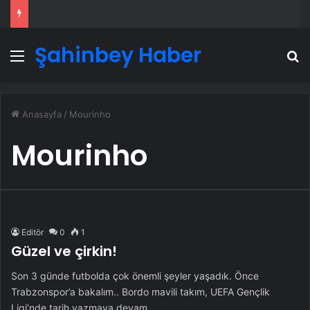
Şahinbey Haber
Menü
A
Anasayfa
/
Mourinho
Mourinho
Editör
0
1
Güzel ve çirkin!
Son 3 günde futbolda çok önemli şeyler yaşadık. Önce
Trabzonspor’a bakalım.. Bordo mavili takım, UEFA Gençlik
Ligi’nde tarih yazmaya devam…